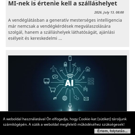
MI-nek is értenie kell a szálláshelyet
2026. July 13. 08:00
A vendéglátásban a generatív mesterséges intelligencia
már nemcsak a vendégkérdések megválaszolására
szolgál, hanem a szálláshelyek láthatóságát, ajánlási
esélyeit és kereskedelmi ...
A weboldal használatával Ön elfogadja, hogy Cookie-kat (sütiket) tároljunk
számítógépén. A sütik a weboldal megfelelő működéséhez szükségesek!
Értem, folytatás...