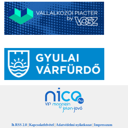
RSS 2.0
|
Kapcsolatfelvétel
|
Adatvédelmi nyilatkozat
|
Impresszum