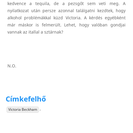
kedvence a tequila, de a pezsgőt sem veti meg. A
nyilatkozat után persze azonnal találgatni kezdtek, hogy
alkohol problémákkal küzd Victoria. A kérdés egyébként
már máskor is felmerült. Lehet, hogy valóban gondjai
vannak az itallal a sztárnak?
N.O.
Címkefelhő
,
Victoria Beckham