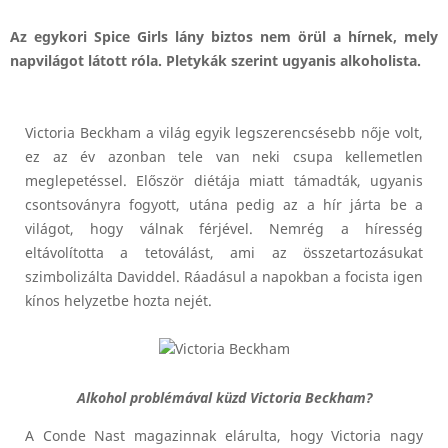
Az egykori Spice Girls lány biztos nem örül a hírnek, mely
napvilágot látott róla. Pletykák szerint ugyanis alkoholista.
Victoria Beckham a világ egyik legszerencsésebb nője volt,
ez az év azonban tele van neki csupa kellemetlen
meglepetéssel. Először diétája miatt támadták, ugyanis
csontsoványra fogyott, utána pedig az a hír járta be a
világot, hogy válnak férjével. Nemrég a híresség
eltávolította a tetoválást, ami az összetartozásukat
szimbolizálta Daviddel. Ráadásul a napokban a focista igen
kínos helyzetbe hozta nejét.
Alkohol problémával küzd Victoria Beckham?
A Conde Nast magazinnak elárulta, hogy Victoria nagy