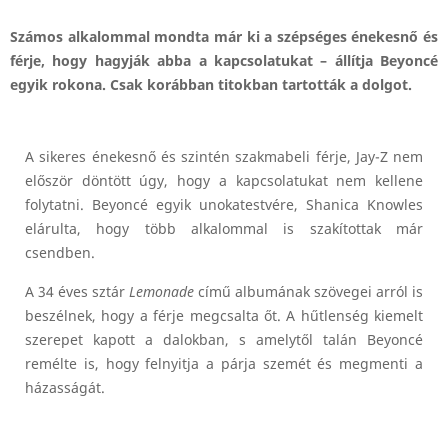
Számos alkalommal mondta már ki a szépséges énekesnő és
férje, hogy hagyják abba a kapcsolatukat – állítja Beyoncé
egyik rokona. Csak korábban titokban tartották a dolgot.
A sikeres énekesnő és szintén szakmabeli férje, Jay-Z nem
először döntött úgy, hogy a kapcsolatukat nem kellene
folytatni. Beyoncé egyik unokatestvére, Shanica Knowles
elárulta, hogy több alkalommal is szakítottak már
csendben.
A 34 éves sztár
Lemonade
című albumának szövegei arról is
beszélnek, hogy a férje megcsalta őt. A hűtlenség kiemelt
szerepet kapott a dalokban, s amelytől talán Beyoncé
remélte is, hogy felnyitja a párja szemét és megmenti a
házasságát.