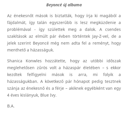
Beyoncé új albuma
Az énekesnőt mások is biztatták, hogy írja ki magából a
fájdalmát, így talán egyszerűbb is lesz megküzdenie a
problémával - így születtek meg a dalok. A csendes
szakítások az elmúlt pár évben történtek Jay-Z-vel, de a
jelek szerint Beyoncé még nem adta fel a reményt, hogy
menthető a házasságuk.
Shanica Konwles hozzátette, hogy az utóbbi időszak
meglehetősen zűrös volt a házaspár életében – s ekkor
kezdtek felfigyelni mások is arra, mi folyik a
házasságukban. A következő pár hónapot pedig tesztnek
szánja az énekesnő és a férje – akiknek egyébként van egy
4 éves kislányuk, Blue Ivy.
B.A.