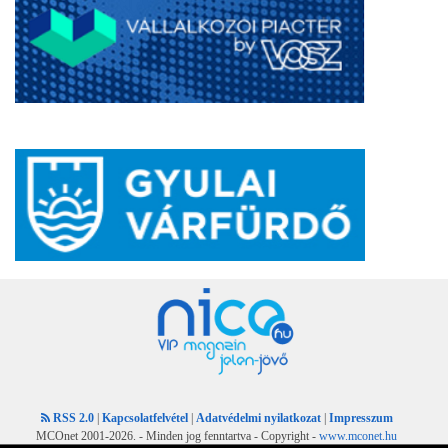
RSS 2.0
|
Kapcsolatfelvétel
|
Adatvédelmi nyilatkozat
|
Impresszum
MCOnet 2001-2026. - Minden jog fenntartva - Copyright -
www.mconet.hu