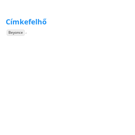
Címkefelhő
,
Beyonce