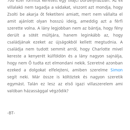
700 ezer forintot keresett egy svájci bordélyházban. Az ex
villalakó nem tagadja a vádakat, viszont azt mondja, hogy
Zsolti be akarja őt feketíteni amiatt, mert nem vállalta el
amit ajánlott olyan hosszú ideig, ameddig azt a férfi
szerette volna. A lány legjobban nem az bántja, hogy fény
derült a sötét múltjára, hanem leginkább az, hogy
családjának ezeket az újságokból kellett megtudnia. A
családja nem tudott semmit arról, hogy Charlotte mivel
kereste a kenyerét külföldön és a lány nagyon sajnálja,
hogy nem Ő tudta ezt elmondani nekik. Szeretné azonban
ezeked a dolgokat elfelejteni, amiben szerelme
Simon
segít neki. Már össze is költöztek és nagyon szeretik
egymást. Talán ez lesz az első igazi villaszerelem ami
valóban házassággal végződik?
-BT-