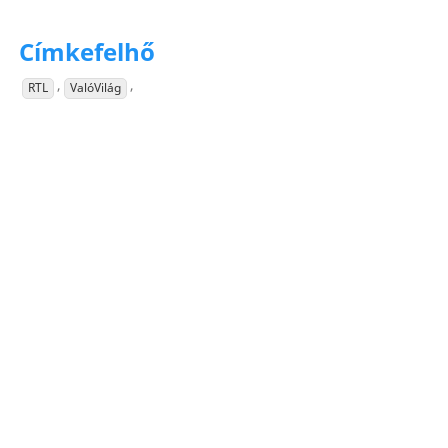
Címkefelhő
,
,
RTL
ValóVilág