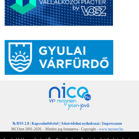
RSS 2.0
|
Kapcsolatfelvétel
|
Adatvédelmi nyilatkozat
|
Impresszum
MCOnet 2001-2026. - Minden jog fenntartva - Copyright -
www.mconet.hu