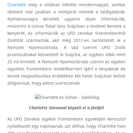
Charlotte
még a villában töltötte mindennapjait, amikor
idebent már javában a múltjáról mentek a találgatások.
Nyilvánosságra kerültek ugyanis olyan információk,
miszerint a csinos fiatal lány Svájcban a testével kereste a
kenyerét. Az információk az UFO zenekar frontemberétől
Zsoltitól származtak, akit még 2012-en tartóztatott le a
Nemzeti Nyomozóiroda. A vád szerint UFO Zsolti
prostituáltakat közvetített ki Svájcba, az ügyben több mint
25 nő érintett. A Nemzeti Nyomozóiroda szerint az egykori
együttes frontembere modellkarriert ígért a lányoknak de
ennek megvalósulása érdekében két hetet Svájcban kellett
dolgozniuk, hogy pénzt szerezzenek.
Charlotte Simonnal képzeli el a jövőjét
Az UFO Zenekar egykori frontembere ügyvédjén keresztül
nyilatkozott egy napilapnak, azt állítva, hogy Charlotte havi