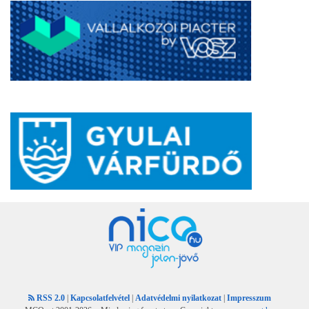
RSS 2.0
|
Kapcsolatfelvétel
|
Adatvédelmi nyilatkozat
|
Impresszum