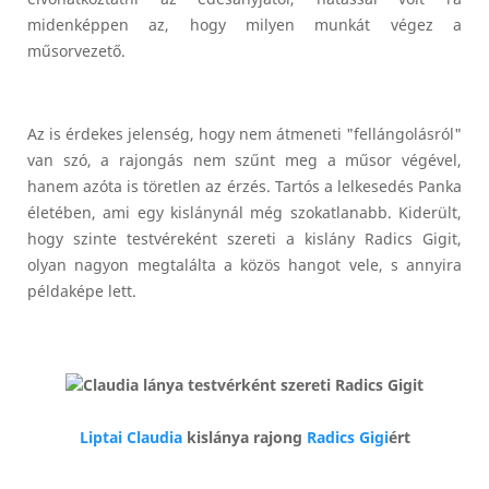
midenképpen az, hogy milyen munkát végez a
műsorvezető.
Az is érdekes jelenség, hogy nem átmeneti "fellángolásról"
van szó, a rajongás nem szűnt meg a műsor végével,
hanem azóta is töretlen az érzés. Tartós a lelkesedés Panka
életében, ami egy kislánynál még szokatlanabb. Kiderült,
hogy szinte testvéreként szereti a kislány Radics Gigit,
olyan nagyon megtalálta a közös hangot vele, s annyira
példaképe lett.
Liptai Claudia
kislánya rajong
Radics Gigi
ért