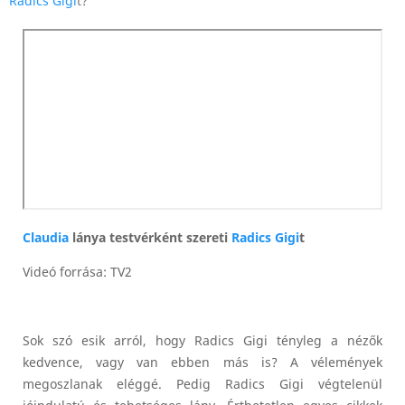
Radics Gigi
t?
Claudia
lánya testvérként szereti
Radics Gigi
t
Videó forrása: TV2
Sok szó esik arról, hogy Radics Gigi tényleg a nézők
kedvence, vagy van ebben más is? A vélemények
megoszlanak eléggé. Pedig Radics Gigi végtelenül