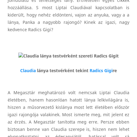
jóindulatú és tehetséges lány. Érthetetlen egyes cikkek
hozzáállása. S most Liptai Claudiával kapcsolatban is
kiderült, hogy nehéz eldönteni, vajon az anyuka, vagy a a
lánya, Panka a nagyobb rajongó? Kinek az igazi, nagy
kedvence Radics Gigi?
Claudia
lánya testvérként tekint
Radics Gigi
re
A Megasztár meghatározó volt nemcsak Liptai Claudia
életében, hanem hasonlóan hatott lánya lelkivilágára is,
hiszen a műsorvezető kislánya most lett életében először
igazi rajongója valakinek. Most ismerte meg, mit jelent ez
az érzés. A Megasztár tanította meg erre. Persze ebben
biztosan benne van Claudia szerepe is, hiszen nem lehet
elvonatkoztatni az édesanyjától, hatással volt rá