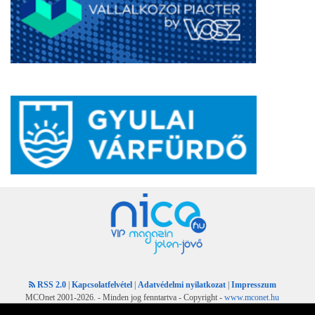
RSS 2.0
|
Kapcsolatfelvétel
|
Adatvédelmi nyilatkozat
|
Impresszum
MCOnet 2001-2026. - Minden jog fenntartva - Copyright -
www.mconet.hu