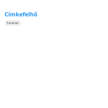
Címkefelhő
,
Caramel