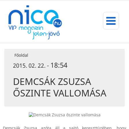
Főoldal
18:54
2015. 02. 22. -
DEMCSÁK ZSUZSA
ŐSZINTE VALLOMÁSA
Demcsák Zsuzsa azóta áll a sajtó kereszttüzében, hogy