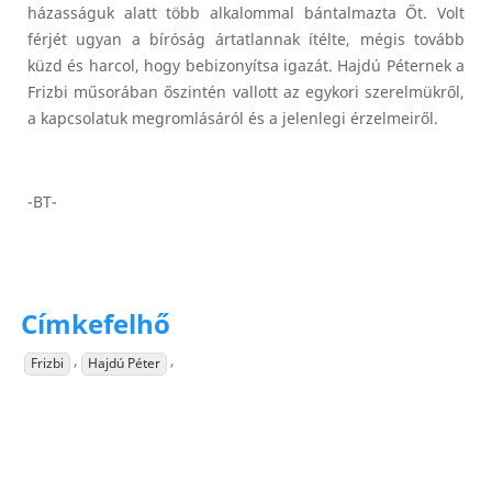
házasságuk alatt több alkalommal bántalmazta Őt. Volt
férjét ugyan a bíróság ártatlannak ítélte, mégis tovább
küzd és harcol, hogy bebizonyítsa igazát. Hajdú Péternek a
Frizbi műsorában őszintén vallott az egykori szerelmükről,
a kapcsolatuk megromlásáról és a jelenlegi érzelmeiről.
-BT-
Címkefelhő
,
,
Frizbi
Hajdú Péter