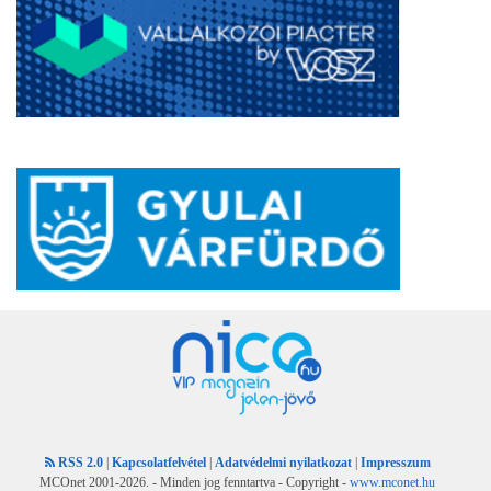
RSS 2.0
|
Kapcsolatfelvétel
|
Adatvédelmi nyilatkozat
|
Impresszum
MCOnet 2001-2026. - Minden jog fenntartva - Copyright -
www.mconet.hu