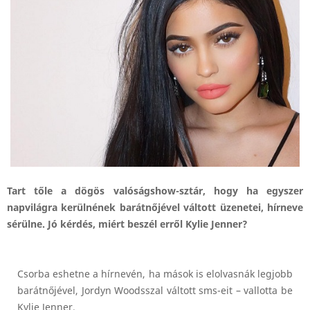
Tart tőle a dögös valóságshow-sztár, hogy ha egyszer
napvilágra kerülnének barátnőjével váltott üzenetei, hírneve
sérülne. Jó kérdés, miért beszél erről Kylie Jenner?
Csorba eshetne a hírnevén, ha mások is elolvasnák legjobb
barátnőjével, Jordyn Woodsszal váltott sms-eit – vallotta be
Kylie Jenner.