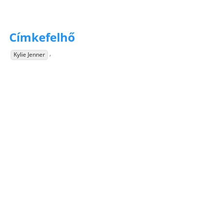
Címkefelhő
,
Kylie Jenner