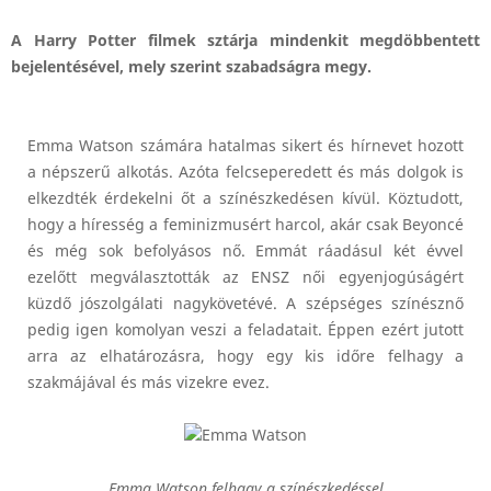
A Harry Potter filmek sztárja mindenkit megdöbbentett
bejelentésével, mely szerint szabadságra megy.
Emma Watson számára hatalmas sikert és hírnevet hozott
a népszerű alkotás. Azóta felcseperedett és más dolgok is
elkezdték érdekelni őt a színészkedésen kívül. Köztudott,
hogy a híresség a feminizmusért harcol, akár csak Beyoncé
és még sok befolyásos nő. Emmát ráadásul két évvel
ezelőtt megválasztották az ENSZ női egyenjogúságért
küzdő jószolgálati nagykövetévé. A szépséges színésznő
pedig igen komolyan veszi a feladatait. Éppen ezért jutott
arra az elhatározásra, hogy egy kis időre felhagy a
szakmájával és más vizekre evez.
Emma Watson felhagy a színészkedéssel