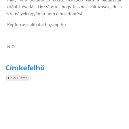
már, mint például az Összeesküvőket vagy a Megasztár
utóbbi évadát. Hozzátette, hogy lesznek változások, de a
személyek ügyében nem ő hoz döntést.
Képforrás:sulihalol.hu,stop.hu
N.O.
Címkefelhő
,
Hajdú Péter