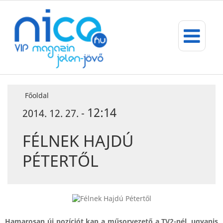
Főoldal
12:14
2014. 12. 27. -
FÉLNEK HAJDÚ
PÉTERTŐL
Hamarosan új pozíciót kap a műsorvezető a TV2-nél, ugyanis