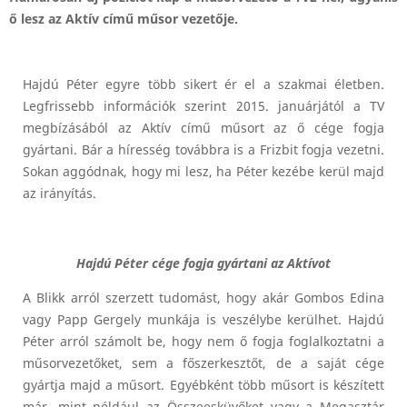
ő lesz az Aktív című műsor vezetője.
Hajdú Péter egyre több sikert ér el a szakmai életben.
Legfrissebb információk szerint 2015. januárjától a TV
megbízásából az Aktív című műsort az ő cége fogja
gyártani. Bár a híresség továbbra is a Frizbit fogja vezetni.
Sokan aggódnak, hogy mi lesz, ha Péter kezébe kerül majd
az irányítás.
Hajdú Péter cége fogja gyártani az Aktívot
A Blikk arról szerzett tudomást, hogy akár Gombos Edina
vagy Papp Gergely munkája is veszélybe kerülhet. Hajdú
Péter arról számolt be, hogy nem ő fogja foglalkoztatni a
műsorvezetőket, sem a főszerkesztőt, de a saját cége
gyártja majd a műsort. Egyébként több műsort is készített