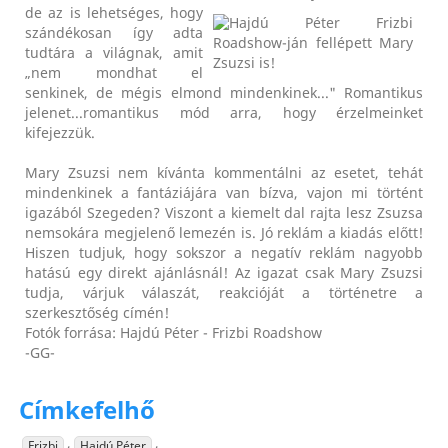
de az is lehetséges, hogy
szándékosan így adta
tudtára a világnak, amit
„nem mondhat el
senkinek, de mégis elmond mindenkinek..." Romantikus
jelenet...romantikus mód arra, hogy érzelmeinket
kifejezzük.
Mary Zsuzsi nem kívánta kommentálni az esetet, tehát
mindenkinek a fantáziájára van bízva, vajon mi történt
igazából Szegeden? Viszont a kiemelt dal rajta lesz Zsuzsa
nemsokára megjelenő lemezén is. Jó reklám a kiadás előtt!
Hiszen tudjuk, hogy sokszor a negatív reklám nagyobb
hatású egy direkt ajánlásnál! Az igazat csak Mary Zsuzsi
tudja, várjuk válaszát, reakcióját a történetre a
szerkesztőség címén!
Fotók forrása: Hajdú Péter - Frizbi Roadshow
-GG-
Címkefelhő
,
,
Frizbi
Hajdú Péter