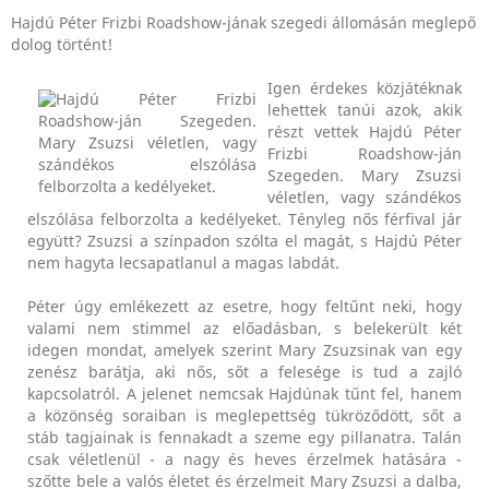
Hajdú Péter Frizbi Roadshow-jának szegedi állomásán meglepő
dolog történt!
Igen érdekes közjátéknak
lehettek tanúi azok, akik
részt vettek Hajdú Péter
Frizbi Roadshow-ján
Szegeden. Mary Zsuzsi
véletlen, vagy szándékos
elszólása felborzolta a kedélyeket. Tényleg nős férfival jár
együtt? Zsuzsi a színpadon szólta el magát, s Hajdú Péter
nem hagyta lecsapatlanul a magas labdát.
Péter úgy emlékezett az esetre, hogy feltűnt neki, hogy
valami nem stimmel az előadásban, s belekerült két
idegen mondat, amelyek szerint Mary Zsuzsinak van egy
zenész barátja, aki nős, sőt a felesége is tud a zajló
kapcsolatról. A jelenet nemcsak Hajdúnak tűnt fel, hanem
a közönség soraiban is meglepettség tükröződött, sőt a
stáb tagjainak is fennakadt a szeme egy pillanatra. Talán
csak véletlenül - a nagy és heves érzelmek hatására -
szőtte bele a valós életet és
érzelmeit Mary Zsuzsi a dalba,