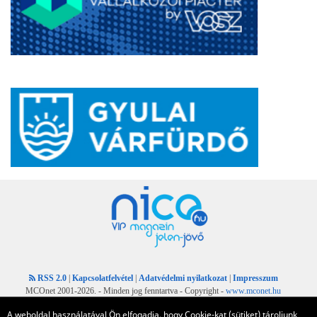
RSS 2.0
|
Kapcsolatfelvétel
|
Adatvédelmi nyilatkozat
|
Impresszum
MCOnet 2001-2026. - Minden jog fenntartva - Copyright -
www.mconet.hu
A weboldal használatával Ön elfogadja, hogy Cookie-kat (sütiket) tároljunk