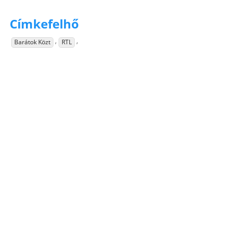
Címkefelhő
,
,
Barátok Közt
RTL