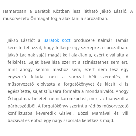
Hamarosan a Barátok Köztben lesz látható Jáksó László. A
műsorvezető Önmagát fogja alakítani a sorozatban.
Jáksó Lászlót a
Barátok Közt
producere Kalmár Tamás
kereste fel azzal, hogy felkérje egy szerepre a sorozatban.
Jáksó Lacinak saját magát kell alakítania, ezért elvállalta a
felkérést. Saját bevallása szerint a színészethez sem ért,
mint ahogy semmi máshoz sem, ezért nem lesz egy
egyszerű feladat neki a sorozat béli szereplés. A
műsorvezető elolvasta a forgatókönyvet és kicsit ki is
egészítette, saját stílusára formálta a mondanivalót. Ahogy
Ő fogalmaz beletett némi káromkodást, mert az hiányzott a
párbeszédből. A forgatókönyv szerint a rádiós műsorvezető
konfliktusba keveredik Gizivel, Bözsi Mamával és Vili
bácsival és ebből egy nagy szócsata keletkezik majd.