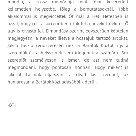
mondja, a rossz memóriája miatt már keveredett
kellemetlen helyzetbe, főleg a bemutatásoknál. Több
alkalommal is megviccelték Őt már a Heti Hetesben is
azzal, hogy rossz sorrendben írták fel a neveket neki és Ő
úgy is olvasta fel. Elmondása szerint egyszerűen képtelen
megjegyezni a neveket illetve a hozzájuk tartozó arcokat.
Jáksó László rendszeresen nézi a Barátok Köztöt, így a
szereplők és a helyszínek sem idegenek a számára. Sok
szereplőt személyesen is ismer, de azt nem tudná
megmondani, hogy pontosan honnan. Hogy miként is
sikerül Lacinak eljátszani a rövid kis szerepet, az
hamarosan a Barátok közt adásából kiderül.
-BT-