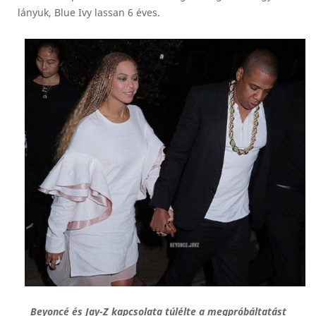
lányuk, Blue Ivy lassan 6 éves.
Beyoncé és Jay-Z kapcsolata túlélte a megpróbáltatást