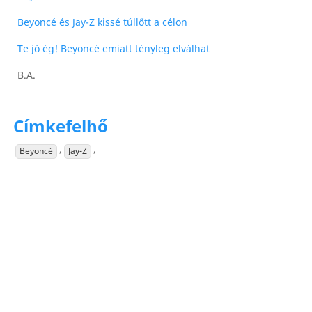
Beyoncé és Jay-Z kissé túllőtt a célon
Te jó ég! Beyoncé emiatt tényleg elválhat
B.A.
Címkefelhő
,
,
Beyoncé
Jay-Z