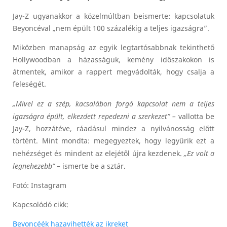
Jay-Z ugyanakkor a közelmúltban beismerte: kapcsolatuk
Beyoncéval „nem épült 100 százalékig a teljes igazságra”.
Miközben manapság az egyik legtartósabbnak tekinthető
Hollywoodban a házasságuk, kemény időszakokon is
átmentek, amikor a rappert megvádolták, hogy csalja a
feleségét.
„Mivel ez a szép, kacsalábon forgó kapcsolat nem a teljes
igazságra épült, elkezdett repedezni a szerkezet” –
vallotta be
Jay-Z, hozzátéve, ráadásul mindez a nyilvánosság előtt
történt. Mint mondta: megegyeztek, hogy legyűrik ezt a
nehézséget és mindent az elejétől újra kezdenek.
„Ez volt a
legnehezebb” –
ismerte be a sztár.
Fotó: Instagram
Kapcsolódó cikk:
Beyoncéék hazavihették az ikreket