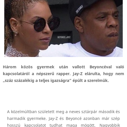
Három közös gyermek után vallott Beyoncéval való
kapcsolatáról a népszerű rapper. Jay-Z elárulta, hogy nem
„száz százalékig a teljes igazságra” épült a szerelmük.
A közelmúltban született meg a neves sztárpár második és
harmadik gyermeke. Jay-Z és Beyoncé azonban már szép
hosszú kapcsolatot tudhat maga mögött. Nagyobbik