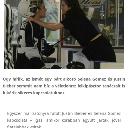
Úgy hírlik, az ismét egy párt alkotó Selena Gomez és Justin
Bieber semmit nem bíz a véletlenre: lelkipásztor tanácsait is
kikérik sikeres kapcsolatukhoz.
Egyszer már zátonyra futott Justin Bieber és Selena Gomez
kapcsolata – igaz, amikor korábban együtt jártak, jóval
fiatalabbak voltak.