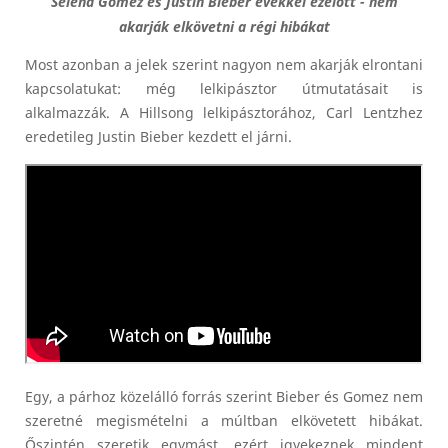
Selena Gomez és Justin Bieber évekkel ezelőtt - nem
akarják elkövetni a régi hibákat
Most azonban a jelek szerint nagyon nem akarják elrontani
kapcsolatukat: még lelkipásztor útmutatásait is
alkalmazzák. A Hillsong lelkipásztorához, Carl Lentzhez
eredetileg Justin Bieber kezdett el járni.
Egy, a párhoz közelálló forrás szerint Bieber és Gomez nem
szeretné megismételni a múltban elkövetett hibákat.
Őszintén szeretik egymást, ezért igyekeznek mindent