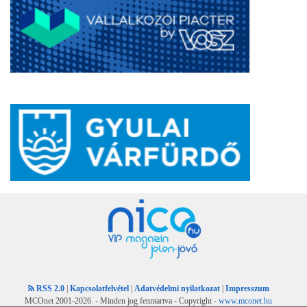
RSS 2.0
|
Kapcsolatfelvétel
|
Adatvédelmi nyilatkozat
|
Impresszum
MCOnet 2001-2026. - Minden jog fenntartva - Copyright -
www.mconet.hu