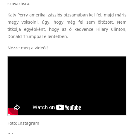
szavazásra.
Katy Perry amerikai zászlós pizsamában kel fel, majd máris
megy voksolni, úgy, hogy még fel sem öltözött. Nem
titkolja egyébként, hogy az ő kedvence Hilary Clinton,
Donald Trumppal ellentétben.
Nézze meg a videót!
Fotó: Instagram