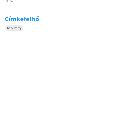
B.A.
Címkefelhő
,
Katy Perry