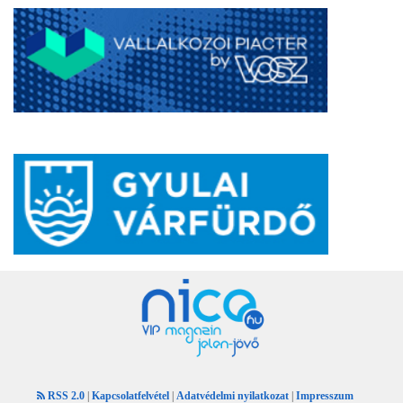
RSS 2.0
|
Kapcsolatfelvétel
|
Adatvédelmi nyilatkozat
|
Impresszum