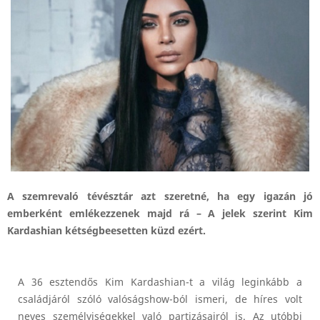
A szemrevaló tévésztár azt szeretné, ha egy igazán jó
emberként emlékezzenek majd rá – A jelek szerint Kim
Kardashian kétségbeesetten küzd ezért.
A 36 esztendős Kim Kardashian-t a világ leginkább a
családjáról szóló valóságshow-ból ismeri, de híres volt
neves személyiségekkel való partizásairól is. Az utóbbi