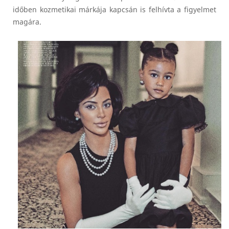
időben kozmetikai márkája kapcsán is felhívta a figyelmet
magára.