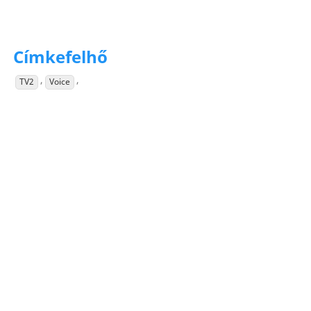
Címkefelhő
,
,
TV2
Voice