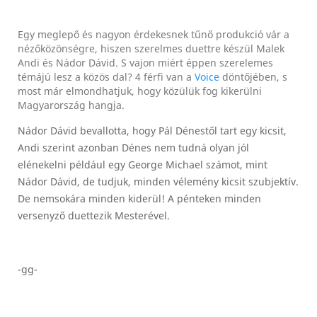
Egy meglepő és nagyon érdekesnek tűnő produkció vár a
nézőközönségre, hiszen szerelmes duettre készül Malek
Andi és Nádor Dávid. S vajon miért éppen szerelemes
témájú lesz a közös dal? 4 férfi van a
Voice
döntőjében, s
most már elmondhatjuk, hogy közülük fog kikerülni
Magyarország hangja.
Nádor Dávid bevallotta, hogy Pál Dénestől tart egy kicsit,
Andi szerint azonban Dénes nem tudná olyan jól
elénekelni például egy George Michael számot, mint
Nádor Dávid, de tudjuk, minden vélemény kicsit szubjektív.
De nemsokára minden kiderül! A pénteken minden
versenyző duettezik Mesterével.
-gg-