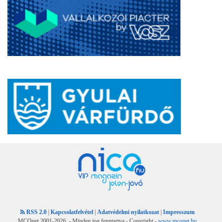
RSS 2.0
|
Kapcsolatfelvétel
|
Adatvédelmi nyilatkozat
|
Impresszum
MCOnet 2001-2026. - Minden jog fenntartva - Copyright -
www.mconet.hu