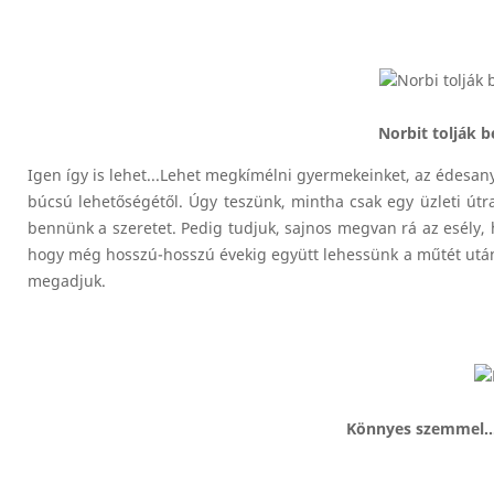
Norbit tolják b
Igen így is lehet...Lehet megkímélni gyermekeinket, az édesany
búcsú lehetőségétől. Úgy teszünk, mintha csak egy üzleti útr
bennünk a szeretet. Pedig tudjuk, sajnos megvan rá az esély,
hogy még hosszú-hosszú évekig együtt lehessünk a műtét után
megadjuk.
Könnyes szemmel...ú