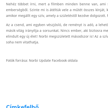
Nehéz többet írni, mert a filmben minden benne van, ami sz
emberségből. Szinte mi is átéltük vele a műtét összes kínját, k
amikor megállt egy szív, amely a születéstől kezdve dolgozott. 
Az a csend, ami egyben vészjósló, de reményt is adó, a lehet
másik világ irányítja a sorsunkat. Nincs ember, aki biztosra 
elindult egy új élet! Norbi megszületett másodszor is! Az a szí
soha nem vitathatja.
Fotók forrása: Norbi Update Facebook oldala
Címkefelhő