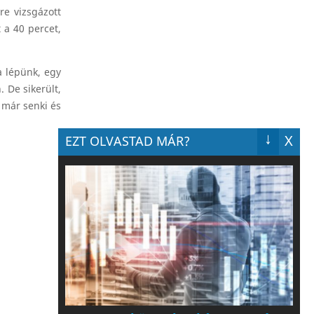
re vizsgázott
t a 40 percet,
a lépünk, egy
 De sikerült,
t már senki és
↓
X
EZT OLVASTAD MÁR?