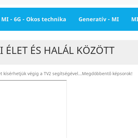
MI - 6G - Okos technika
Generatív - MI
MI
 ÉLET ÉS HALÁL KÖZÖTT
t kísérhetjük végig a TV2 segítségével...Megdöbbentő képsorok!