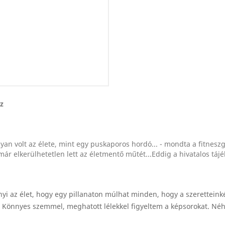
z
lyan volt az élete, mint egy puskaporos hordó... - mondta a fitnesz
már elkerülhetetlen lett az életmentő műtét...Eddig a hivatalos tájé
yi az élet, hogy egy pillanaton múlhat minden, hogy a szeretteink
 Könnyes szemmel, meghatott lélekkel figyeltem a képsorokat. Néh