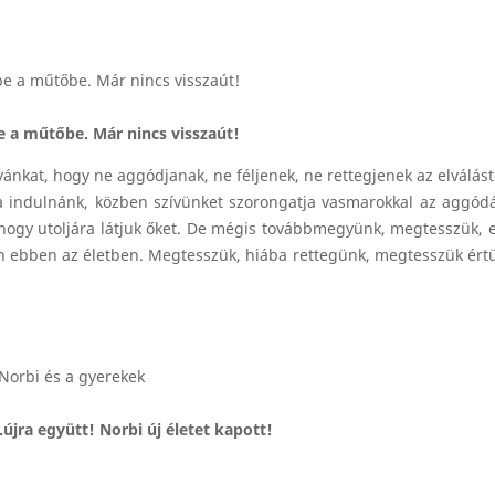
e a műtőbe. Már nincs visszaút!
ánkat, hogy ne aggódjanak, ne féljenek, ne rettegjenek az elválást
a indulnánk, közben szívünket szorongatja vasmarokkal az aggódá
 hogy utoljára látjuk őket. De mégis továbbmegyünk, megtesszük, e
 ebben az életben. Megtesszük, hiába rettegünk, megtesszük értü
jra együtt! Norbi új életet kapott!