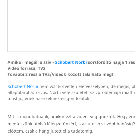
Amikor megáll a szív -
Schobert Norbi
sorsfordító napja 1.rés
Videó forrása: TV2
További 2 rész a TV2/Videók között található meg!
Schobert Norbi
nem volt közvetlen életveszélyben, de mégis, o
állapotáról az orvos. Norbi vele született szívproblémája miatt 
most jöjjenek az érzelmek és gondolatok!
Mit is mondhatnánk, amikor ezt a videót végignéztük. Hogy enn
megteszünk utolsó lélegzetünkért, s az utolsó szívdobbanásig?
előttem, csak a hang jutott el a tudatomig.