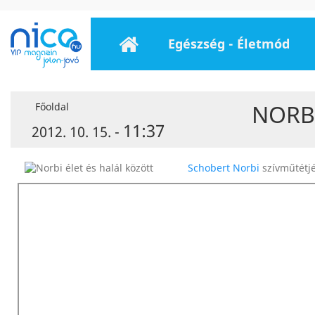
Egészség - Életmód
NORBI
Főoldal
11:37
2012. 10. 15. -
Schobert Norbi
szívműtétjé