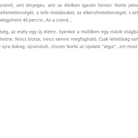
ámít, ami lényeges, ami az életben igazán fontos! Norbi jeles
ellemetlenségét, a lelki vívódásokat, az elkerülhetetlenséget, s az
Megpihent 40 percre...Az a csend...
őség, az esély egy új életre. Ilyenkor a műtőben egy másik világb
mehetne. Nincs biztos, nincs semmi megfogható. Csak lehetőség van.
v újra dobog, újraindult...hiszen Norbi az Update "atyja"...ezt mos