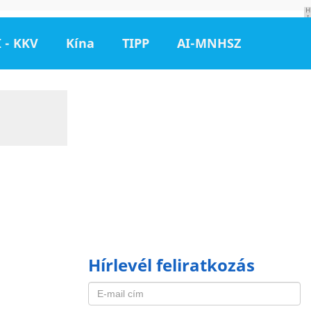
H
I
R
D
 - KKV
Kína
TIPP
AI-MNHSZ
E
T
É
S
Hírlevél feliratkozás