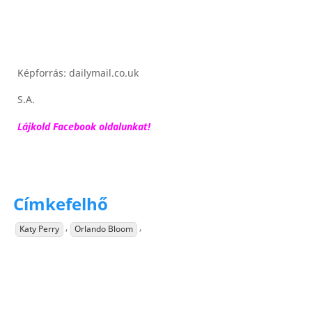
Képforrás: dailymail.co.uk
S.A.
Lájkold Facebook oldalunkat!
Címkefelhő
,
,
Katy Perry
Orlando Bloom