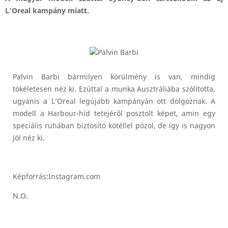
L’Oreal kampány miatt.
Palvin Barbi bármilyen körülmény is van, mindig
tökéletesen néz ki. Ezúttal a munka Ausztráliába szólította,
ugyanis a L’Oreal legújabb kampányán ott dolgoznak. A
modell a Harbour-híd tetejéről posztolt képet, amin egy
speciális ruhában biztosító kötéllel pózol, de így is nagyon
jól néz ki.
Képforrás:Instagram.com
N.O.