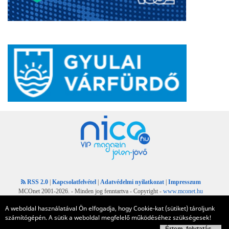
RSS 2.0
|
Kapcsolatfelvétel
|
Adatvédelmi nyilatkozat
|
Impresszum
MCOnet 2001-2026. - Minden jog fenntartva - Copyright -
www.mconet.hu
A weboldal használatával Ön elfogadja, hogy Cookie-kat (sütiket) tároljunk
számítógépén. A sütik a weboldal megfelelő működéséhez szükségesek!