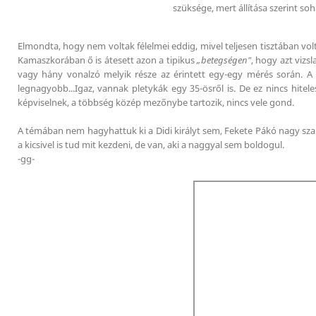
szüksége, mert állítása szerint
soh
Elmondta, hogy nem voltak félelmei eddig, mivel teljesen tisztában vol
Kamaszkorában ő is átesett azon a tipikus
„betegségen"
, hogy azt vizs
vagy hány vonalzó melyik része az érintett egy-egy mérés során. A
legnagyobb...Igaz, vannak pletykák egy 35-ösről is. De ez nincs hite
képviselnek, a többség közép mezőnybe tartozik, nincs vele gond.
A témában nem hagyhattuk ki a Didi királyt sem, Fekete Pákó nagy sza
a kicsivel is tud mit kezdeni, de van, aki a naggyal sem boldogul.
-gg-