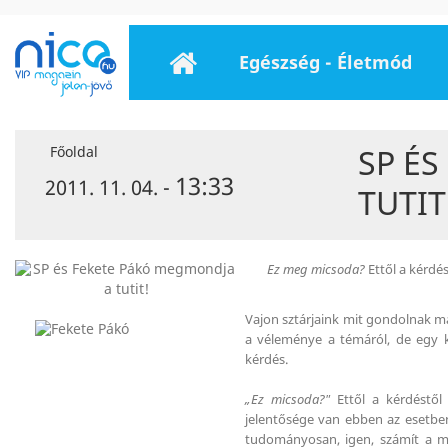
Egészség - Életmód
SP É
Főoldal
13:33
2011. 11. 04. -
TUTIT
Ez meg micsoda?
Ettől a kérdé
Vajon sztárjaink mit gondolnak m
a véleménye a témáról, de egy 
kérdés.
„Ez micsoda?"
Ettől a kérdéstől
jelentősége van ebben az esetbe
tudományosan, igen, számít a m