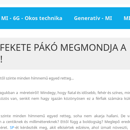
MI - 6G - Okos technika
Generatív - MI
MI
S FEKETE PÁKÓ MEGMONDJA A
!
stől szinte minden hímnemű egyed retteg...
agukban a méreteiről! Mindegy, hogy fiatal és idősebb, fehér és színes, 
közös van, senkit nem hagy igazán közönyösen ez a férfiak számára kü
 szinte minden hímnemű egyed retteg, soha nem akarja hallani. De v
n a centiknek és millimétereknek? Ettől függ a boldogság? Meglepő ered
éret.
SP
-ét kérdezték meg, akit elkísértek edzésre, ahol izmait növeszti,