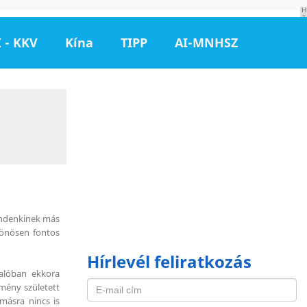
H
I
R
D
 - KKV
Kína
TIPP
AI-MNHSZ
E
T
É
S
mindenkinek más
lönösen fontos
Hírlevél feliratkozás
alóban ekkora
mény született
 másra nincs is