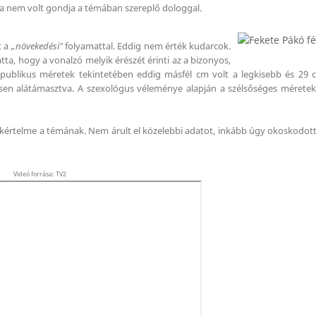
a nem volt gondja a témában szereplő dologgal.
t a
„növekedési"
folyamattal. Eddig nem érték kudarcok.
latta, hogy a vonalzó melyik érészét érinti az a bizonyos,
 publikus méretek tekintetében eddig másfél cm volt a legkisebb és 29 
lesen alátámasztva. A szexológus véleménye alapján a szélsőséges méretek
kértelme a témának. Nem árult el közelebbi adatot, inkább úgy okoskodott
Videó forrása: TV2