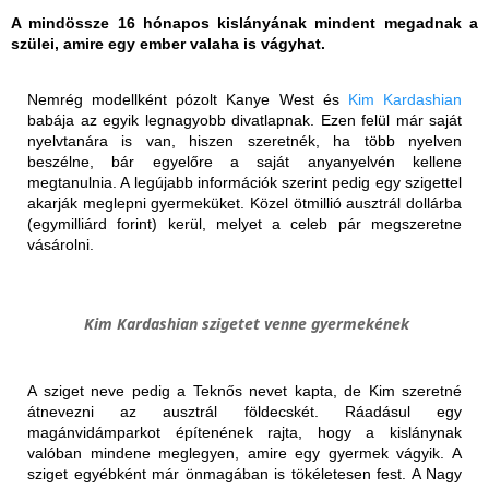
A mindössze 16 hónapos kislányának mindent megadnak a
szülei, amire egy ember valaha is vágyhat.
Nemrég modellként pózolt Kanye West és
Kim Kardashian
babája az egyik legnagyobb divatlapnak. Ezen felül már saját
nyelvtanára is van, hiszen szeretnék, ha több nyelven
beszélne, bár egyelőre a saját anyanyelvén kellene
megtanulnia. A legújabb információk szerint pedig egy szigettel
akarják meglepni gyermeküket. Közel ötmillió ausztrál dollárba
(egymilliárd forint) kerül, melyet a celeb pár megszeretne
vásárolni.
Kim Kardashian szigetet venne gyermekének
A sziget neve pedig a Teknős nevet kapta, de Kim szeretné
átnevezni az ausztrál földecskét. Ráadásul egy
magánvidámparkot építenének rajta, hogy a kislánynak
valóban mindene meglegyen, amire egy gyermek vágyik. A
sziget egyébként már önmagában is tökéletesen fest. A Nagy