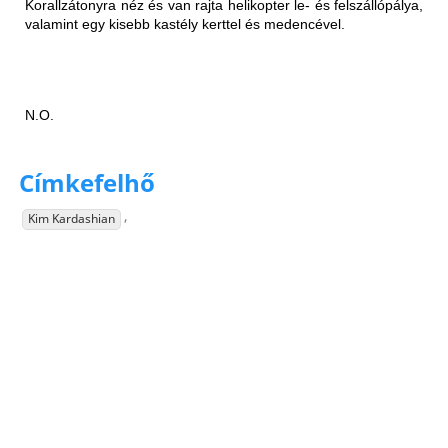
Korallzátonyra néz és van rajta helikopter le- és felszállópálya,
valamint egy kisebb kastély kerttel és medencével.
N.O.
Címkefelhő
,
Kim Kardashian