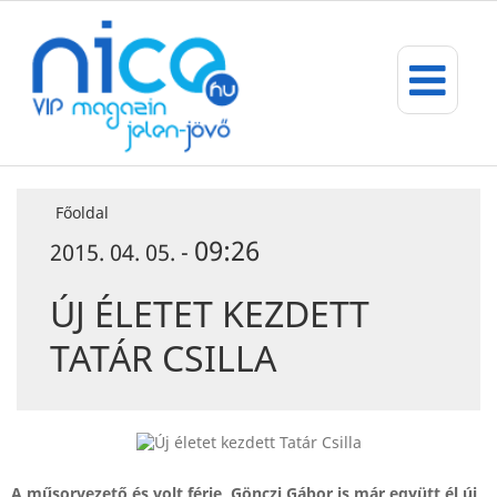
Főoldal
09:26
2015. 04. 05. -
ÚJ ÉLETET KEZDETT
TATÁR CSILLA
A műsorvezető és volt férje, Gönczi Gábor is már együtt él új