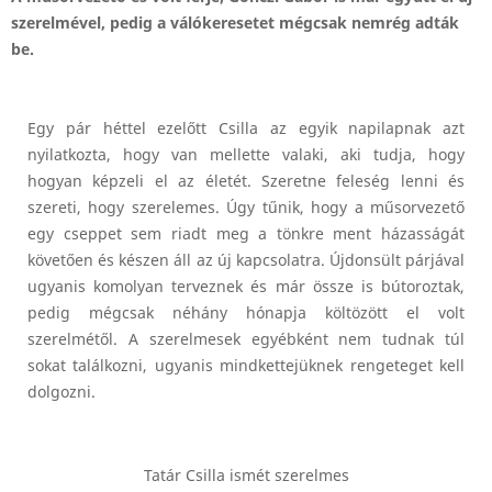
szerelmével, pedig a válókeresetet mégcsak nemrég adták
be.
Egy pár héttel ezelőtt Csilla az egyik napilapnak azt
nyilatkozta, hogy van mellette valaki, aki tudja, hogy
hogyan képzeli el az életét. Szeretne feleség lenni és
szereti, hogy szerelemes. Úgy tűnik, hogy a műsorvezető
egy cseppet sem riadt meg a tönkre ment házasságát
követően és készen áll az új kapcsolatra. Újdonsült párjával
ugyanis komolyan terveznek és már össze is bútoroztak,
pedig mégcsak néhány hónapja költözött el volt
szerelmétől. A szerelmesek egyébként nem tudnak túl
sokat találkozni, ugyanis mindkettejüknek rengeteget kell
dolgozni.
Tatár Csilla ismét szerelmes