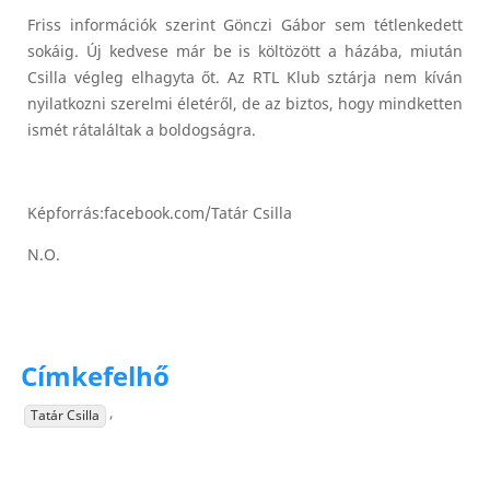
Friss információk szerint Gönczi Gábor sem tétlenkedett
sokáig. Új kedvese már be is költözött a házába, miután
Csilla végleg elhagyta őt. Az RTL Klub sztárja nem kíván
nyilatkozni szerelmi életéről, de az biztos, hogy mindketten
ismét rátaláltak a boldogságra.
Képforrás:facebook.com/Tatár Csilla
N.O.
Címkefelhő
,
Tatár Csilla