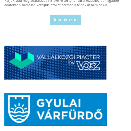
Kérjük, add meg adataidat a hírlevélre történő feliratkozáshoz! A megadott
adatokat bizalmasan kezeljük, azokat harmadik félnek át nem adjuk.