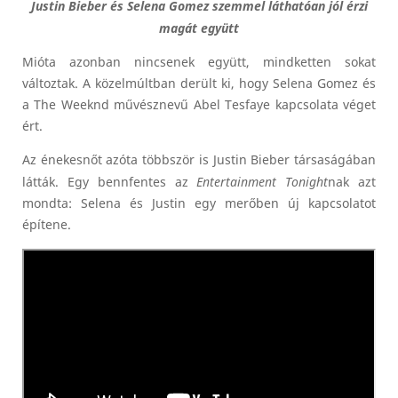
Justin Bieber és Selena Gomez szemmel láthatóan jól érzi
magát együtt
Mióta azonban nincsenek együtt, mindketten sokat
változtak. A közelmúltban derült ki, hogy Selena Gomez és
a The Weeknd művésznevű Abel Tesfaye kapcsolata véget
ért.
Az énekesnőt azóta többször is Justin Bieber társaságában
látták. Egy bennfentes az
Entertainment Tonight
nak azt
mondta: Selena és Justin egy merőben új kapcsolatot
építene.