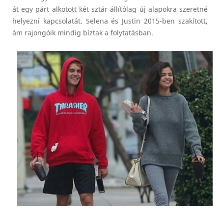
át egy párt alkotott két sztár állítólag új alapokra szeretné
helyezni kapcsolatát. Selena és Justin 2015-ben szakított,
ám rajongóik mindig bíztak a folytatásban.