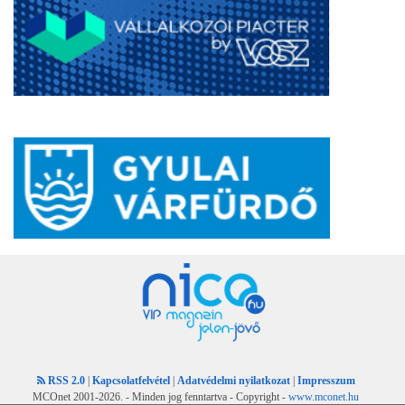
RSS 2.0
|
Kapcsolatfelvétel
|
Adatvédelmi nyilatkozat
|
Impresszum
MCOnet 2001-2026. - Minden jog fenntartva - Copyright -
www.mconet.hu