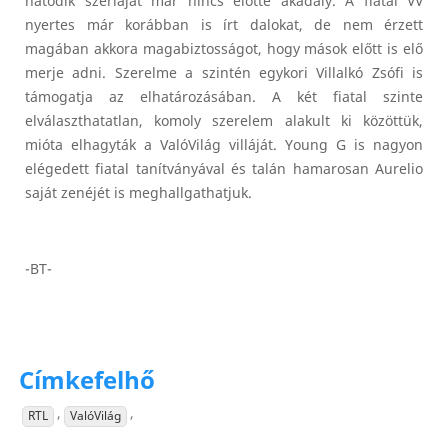
hatodik szériáját már nincs előtte akadály. A fiatal VV
nyertes már korábban is írt dalokat, de nem érzett
magában akkora magabiztosságot, hogy mások előtt is elő
merje adni. Szerelme a szintén egykori Villalkó Zsófi is
támogatja az elhatározásában. A két fiatal szinte
elválaszthatatlan, komoly szerelem alakult ki közöttük,
mióta elhagyták a ValóVilág villáját. Young G is nagyon
elégedett fiatal tanítványával és talán hamarosan Aurelio
saját zenéjét is meghallgathatjuk.
-BT-
Címkefelhő
,
,
RTL
ValóVilág