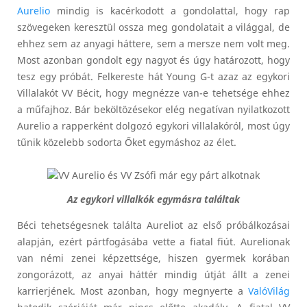
Aurelio
mindig is kacérkodott a gondolattal, hogy rap
szövegeken keresztül ossza meg gondolatait a világgal, de
ehhez sem az anyagi háttere, sem a mersze nem volt meg.
Most azonban gondolt egy nagyot és úgy határozott, hogy
tesz egy próbát. Felkereste hát Young G-t azaz az egykori
Villalakót VV Bécit, hogy megnézze van-e tehetsége ehhez
a műfajhoz. Bár beköltözésekor elég negatívan nyilatkozott
Aurelio a rapperként dolgozó egykori villalakóról, most úgy
tűnik közelebb sodorta Őket egymáshoz az élet.
Az egykori villalkók egymásra találtak
Béci tehetségesnek találta Aureliot az első próbálkozásai
alapján, ezért pártfogásába vette a fiatal fiút. Aurelionak
van némi zenei képzettsége, hiszen gyermek korában
zongorázott, az anyai háttér mindig útját állt a zenei
karrierjének. Most azonban, hogy megnyerte a
ValóVilág