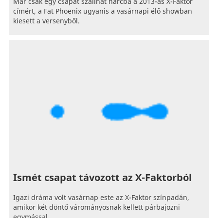
Már csak egy csapat szállhat harcba a 2013-as X-Faktor
címért, a Fat Phoenix ugyanis a vasárnapi élő showban
kiesett a versenyből.
Ismét csapat távozott az X-Faktorból
Igazi dráma volt vasárnap este az X-Faktor színpadán,
amikor két döntő várományosnak kellett párbajozni
egymással.