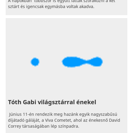
A napokban többször is együtt látták szórakozni a két
sztárt és igencsak egymásba voltak akadva.
Tóth Gabi világsztárral énekel
Június 11-én rendezik meg hazánk egyik nagyszabűsú
díjátadó gáláját, a Viva Cometet, ahol az énekesnő David
Correy társaságában lép színpadra.