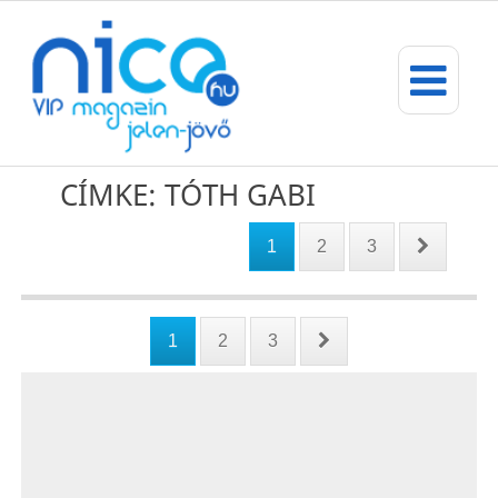
CÍMKE: TÓTH GABI
1
2
3
1
2
3