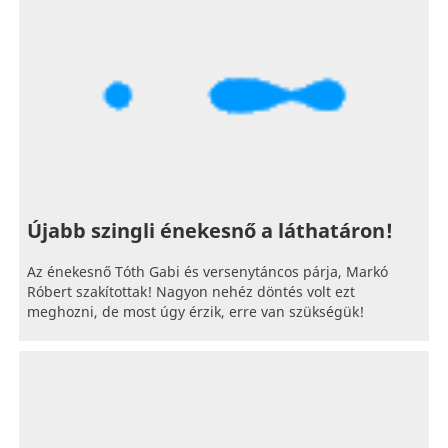
Újabb szingli énekesnő a láthatáron!
Az énekesnő Tóth Gabi és versenytáncos párja, Markó
Róbert szakítottak! Nagyon nehéz döntés volt ezt
meghozni, de most úgy érzik, erre van szükségük!