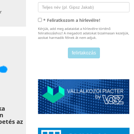
r
* Feliratkozom a hírlevélre!
Kérjük, add meg adataidat a hírlevélre történő
feliratkozáshoz! A megadott adatokat bizalmasan kezeljük,
azokat harmadik félnek át nem adjuk.
ka
en
petés az