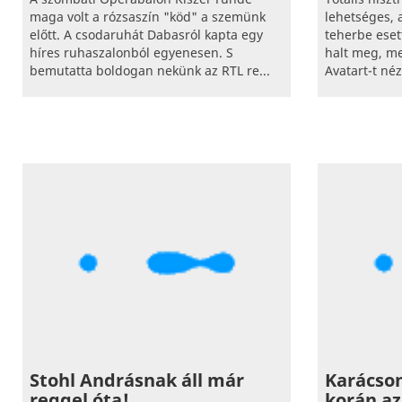
maga volt a rózsaszín "köd" a szemünk
lehetséges, 
előtt. A csodaruhát Dabasról kapta egy
teherbe eset
híres ruhaszalonból egyenesen. S
halt meg, me
bemutatta boldogan nekünk az RTL re...
Avatart-t nézt
Stohl Andrásnak áll már
Karácson
reggel óta!
korán az