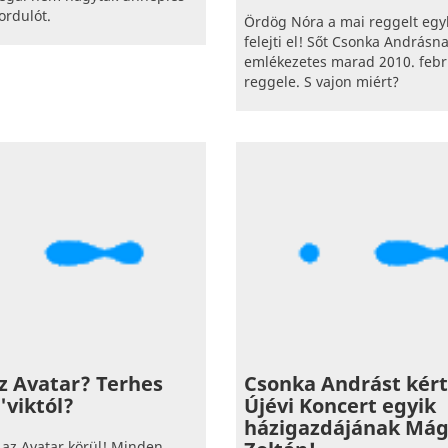
ordulót.
Ördög Nóra a mai reggelt e
felejti el! Sőt Csonka Andrásna
emlékezetes marad 2010. febr
reggele. S vajon miért?
az Avatar? Terhes
Csonka Andrást kérte
'viktól?
Újévi Koncert egyik
házigazdájának Má
i az Avatar körül! Minden