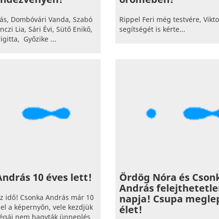
ás, Dombóvári Vanda, Szabó
Rippel Feri még testvére, Vikto
czi Lia, Sári Évi, Sütő Enikő,
segítségét is kérte...
gitta, Győzike ...
ndrás 10 éves lett!
Ördög Nóra és Cson
András felejthetetl
napja! Csupa megle
z idő! Csonka András már 10
el a képernyőn, vele kezdjük
élet!
légái nem hagyták ünneplés