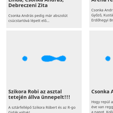
Debreczeni Zita
Csonka Andr
Győző, Kustán
Csonka András pedig már abszolút
Erdőhegyi Bri
csúcstartóvá lépett elő...
Szikora Robi az asztal
Csonka A
tetején állva ünnepelt!!!
Hogy repül a
éve van regg
A sztárfellépő Szikora Róbert és az R-go
a napot. Kol
Gidák voltak!