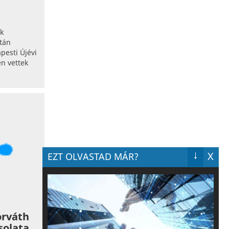
ik
tán
esti Újévi
n vettek
↓
X
EZT OLVASTAD MÁR?
orváth
solata