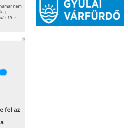
gyhamar nem
k is
uár 19-e
H
I
R
D
E
T
É
S
 fel az
ga