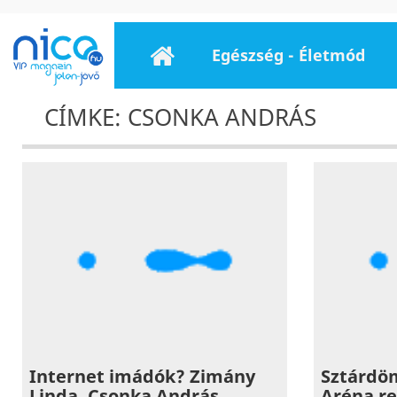
Egészség - Életmód
CÍMKE: CSONKA ANDRÁS
Internet imádók? Zimány
Sztárdöm
Linda, Csonka András,
Aréna r