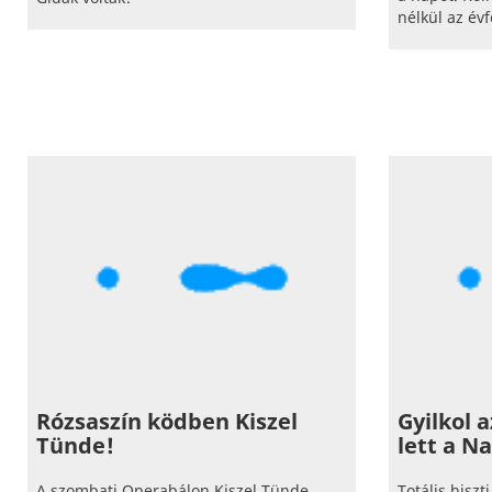
nélkül az évf
Rózsaszín ködben Kiszel
Gyilkol 
Tünde!
lett a Na
A szombati Operabálon Kiszel Tünde
Totális hiszt