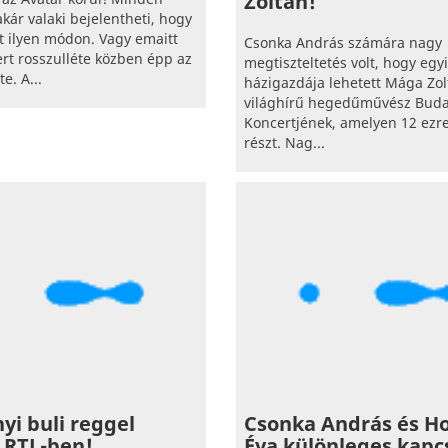
Zoltán!
akár valaki bejelentheti, hogy
t ilyen módon. Vagy emaitt
Csonka András számára nagy
rt rosszulléte közben épp az
megtiszteltetés volt, hogy egy
e. A...
házigazdája lehetett Mága Zol
világhírű hegedűművész Budap
Koncertjének, amelyen 12 ezre
részt. Nag...
yi buli reggel
Csonka András és H
 RTL-ben!
Éva különleges kapc