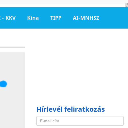
H
I
R
D
 - KKV
Kína
TIPP
AI-MNHSZ
E
T
É
S
Hírlevél feliratkozás