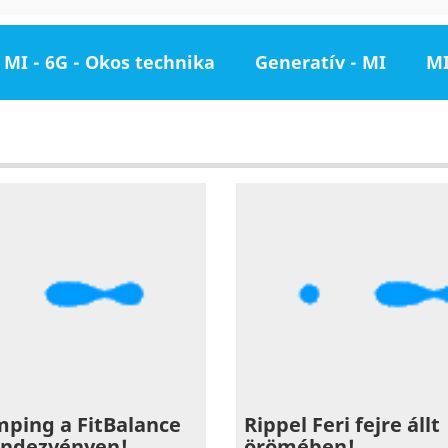
MI - 6G - Okos technika
Generatív - MI
MI
ping a FitBalance
Rippel Feri fejre állt
endezvényen!
örömében!