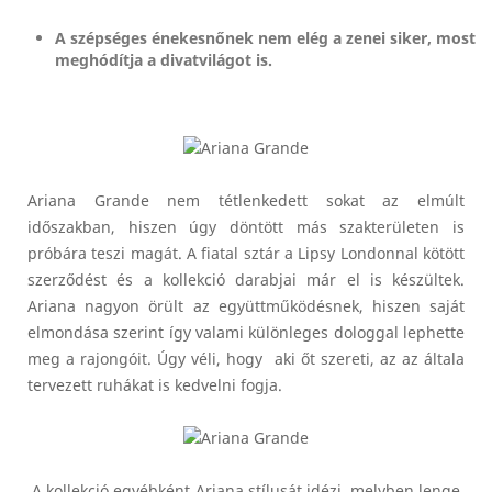
A szépséges énekesnőnek nem elég a zenei siker, most
meghódítja a divatvilágot is.
Ariana Grande nem tétlenkedett sokat az elmúlt
időszakban, hiszen úgy döntött más szakterületen is
próbára teszi magát. A fiatal sztár a Lipsy Londonnal kötött
szerződést és a kollekció darabjai már el is készültek.
Ariana nagyon örült az együttműködésnek, hiszen saját
elmondása szerint így valami különleges dologgal lephette
meg a rajongóit. Úgy véli, hogy aki őt szereti, az az általa
tervezett ruhákat is kedvelni fogja.
A kollekció egyébként Ariana stílusát idézi, melyben lenge,