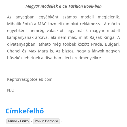
Magyar modellek a CR Fashion Book-ban
Az anyagban egyébként számos modell megjelenik.
Mihalik Enikő a MAC kozmetikumokat reklámozza. A márka
egyébként nemrég választott egy másik magyar modell
kampányának arcává, aki nem más, mint Rajzák Kinga. A
divatanyagban látható még többek között Prada, Bulgari,
Chanel és Max Mara is. Az biztos, hogy a lányok nagyon
büszkék lehetnek a divatban elért eredményeikre.
Képforrás:gotceleb.com
N.O.
Címkefelhő
,
,
Mihalik Enikő
Palvin Barbara