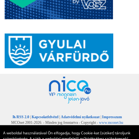
RSS 2.0
|
Kapcsolatfelvétel
|
Adatvédelmi nyilatkozat
|
Impresszum
MCOnet 2001-2026. - Minden jog fenntartva - Copyright -
www.mconet.hu
A weboldal használatával Ön elfogadja, hogy Cookie-kat (sütiket) tároljunk
számítógépén. A sütik a weboldal megfelelő működéséhez szükségesek!