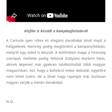
Kisfilm is készült a kampányfotózásról
A Carnute igen nőies és elegáns darabokat kínál majd a
hölgyeknek. Nemrég pedig megtörtént a kampányfotózás,
melyről egy videó is készült. A kisfilmben maga a híresség
szerepel, mellette pedig feltűnik Zsólyomi Norbert fotós,
akinek képeivel már gyakran találkozhattál több magyar
magazinban. Azt, hogy a kollekció mikor debütál, egyelőre
nem lehet tudni, de a divat nagy rajongói már biztosan
nagyon várják a mesés darabokat.
N.O.