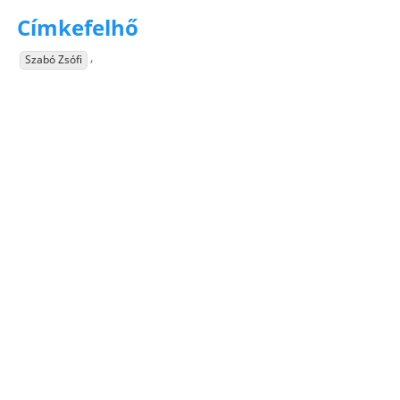
Címkefelhő
,
Szabó Zsófi