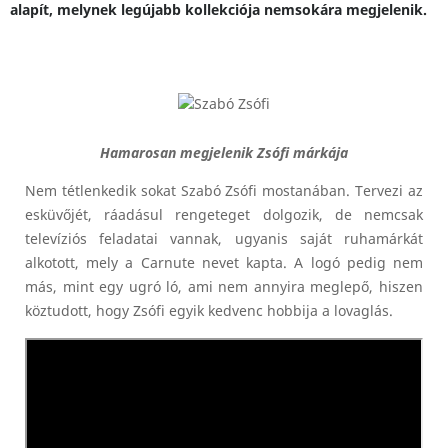
alapít, melynek legújabb kollekciója nemsokára megjelenik.
Hamarosan megjelenik Zsófi márkája
Nem tétlenkedik sokat Szabó Zsófi mostanában. Tervezi az
esküvőjét, ráadásul rengeteget dolgozik, de nemcsak
televíziós feladatai vannak, ugyanis saját ruhamárkát
alkotott, mely a Carnute nevet kapta. A logó pedig nem
más, mint egy ugró ló, ami nem annyira meglepő, hiszen
köztudott, hogy Zsófi egyik kedvenc hobbija a lovaglás.