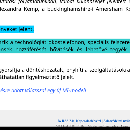
atási folyamatunkban, valódi különbséget jelentett 
lexandra Kemp, a buckinghamshire-i Amersham K
nyeket jelent.
zik a technológiát okostelefonon, speciális felszere
ensek hozzáférését bővítésék és lehetővé tegyék
gyorsítja a döntéshozatalt, enyhíti a szolgáltatások
hatatlan figyelmeztető jeleit.
lésre adott válasszal egy új MI-modell
RSS 2.0
|
Kapcsolatfelvétel
|
Adatvédelmi nyila
MCOnet 2001-2026. - Minden jog fenntartva - Copyr