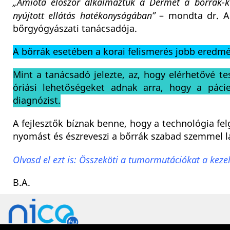
„Amióta először alkalmaztuk a Dermet a bőrrák-kut
nyújtott ellátás hatékonyságában”
– mondta dr. A
bőrgyógyászati ​​tanácsadója.
A bőrrák esetében a korai felismerés jobb eredmé
Mint a tanácsadó jelezte, az, hogy elérhetővé tes
óriási lehetőségeket adnak arra, hogy a páci
diagnózist.
A fejlesztők bíznak benne, hogy a technológia fel
nyomást és észreveszi a bőrrák szabad szemmel lát
Olvasd el ezt is: Összeköti a tumormutációkat a keze
B.A.