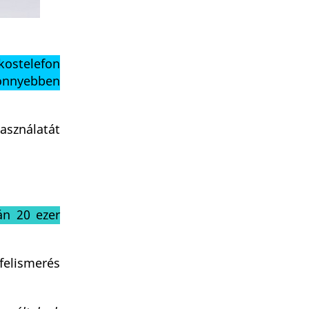
kostelefon
könnyebben
használatát
án 20 ezer
felismerés