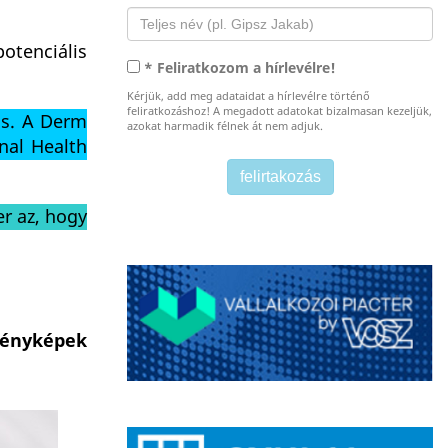
otenciális
* Feliratkozom a hírlevélre!
Kérjük, add meg adataidat a hírlevélre történő
feliratkozáshoz! A megadott adatokat bizalmasan kezeljük,
is. A Derm
azokat harmadik félnek át nem adjuk.
onal Health
r az, hogy
fényképek