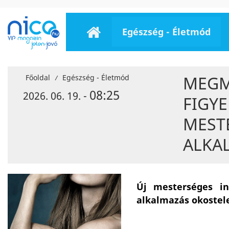
Egészség - Életmód
MEGM
Főoldal
Egészség - Életmód
/
08:25
2026. 06. 19. -
FIGYE
MESTE
ALKA
Új mesterséges int
alkalmazás okostele