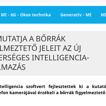
MI - 6G - Okos technika
Generatív - MI
MI
UTATJA A BŐRRÁK
LMEZTETŐ JELEIT AZ ÚJ
RSÉGES INTELLIGENCIA-
LMAZÁS
elligencia szoftvert fejlesztettek ki a kutat
fon kamerájával érzékeli a bőrrák figyelmeztető j