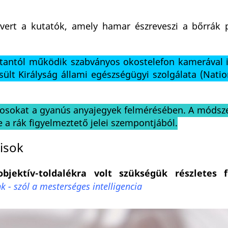
tvert a kutatók, amely hamar észreveszi a bőrrák p
stantól működik szabványos okostelefon kamerával 
sült Királyság állami egészségügyi szolgálata (Nati
rvosokat a gyanús anyajegyek felmérésében. A módsze
 a rák figyelmeztető jelei szempontjából.
isok
jektív-toldalékra volt szükségük részletes 
 - szól a mesterséges intelligencia