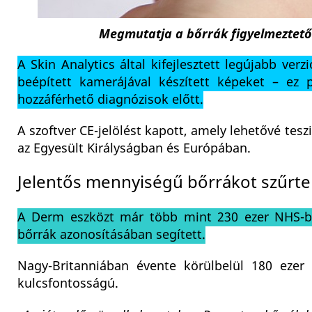
Megmutatja a bőrrák figyelmeztető j
A Skin Analytics által kifejlesztett legújabb v
beépített kamerájával készített képeket – ez
hozzáférhető diagnózisok előtt.
A szoftver CE-jelölést kapott, amely lehetővé tes
az Egyesült Királyságban és Európában.
Jelentős mennyiségű bőrrákot szűrtek
A Derm eszközt már több mint 230 ezer NHS-bet
bőrrák azonosításában segített.
Nagy-Britanniában évente körülbelül 180 ezer 
kulcsfontosságú.