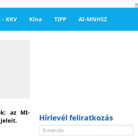
H
I
R
D
 - KKV
Kína
TIPP
AI-MNHSZ
E
T
É
S
ók: az MI-
Hírlevél feliratkozás
eleit.