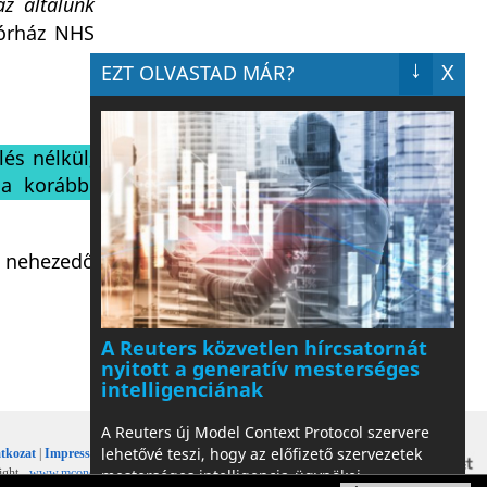
az általunk
órház NHS
↓
X
EZT OLVASTAD MÁR?
lés nélkül,
 a korábbi
ra nehezedő
A Reuters közvetlen hírcsatornát
nyitott a generatív mesterséges
intelligenciának
A Reuters új Model Context Protocol szervere
lehetővé teszi, hogy az előfizető szervezetek
tkozat
|
Impresszum
mesterséges intelligencia-ügynökei
ight -
www.mconet.hu