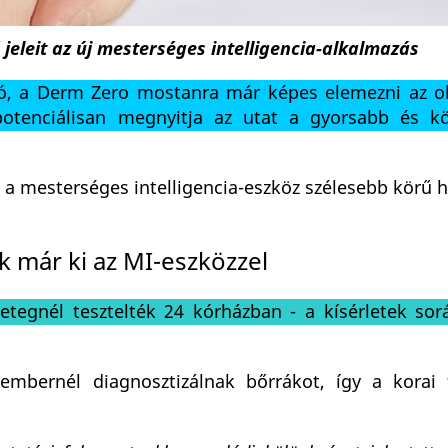
eleit az új mesterséges intelligencia-alkalmazás
erzió, a Derm Zero mostanra már képes elemezni az o
 potenciálisan megnyitja az utat a gyorsabb és 
zi a mesterséges intelligencia-eszköz szélesebb körű 
 már ki az MI-eszközzel
egnél tesztelték 24 kórházban - a kísérletek sor
embernél diagnosztizálnak bőrrákot, így a korai 