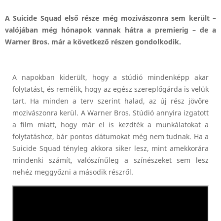
A Suicide Squad első része még mozivászonra sem került –
valójában még hónapok vannak hátra a premierig – de a
Warner Bros. már a következő részen gondolkodik.
A napokban kiderült, hogy a stúdió mindenképp akar
folytatást, és remélik, hogy az egész szereplőgárda is velük
tart. Ha minden a terv szerint halad, az új rész jövőre
mozivászonra kerül. A Warner Bros. Stúdió annyira izgatott
a film miatt, hogy már el is kezdték a munkálatokat a
folytatáshoz, bár pontos dátumokat még nem tudnak. Ha a
Suicide Squad tényleg akkora siker lesz, mint amekkorára
mindenki számít, valószínűleg a színészeket sem lesz
nehéz meggyőzni a második részről.