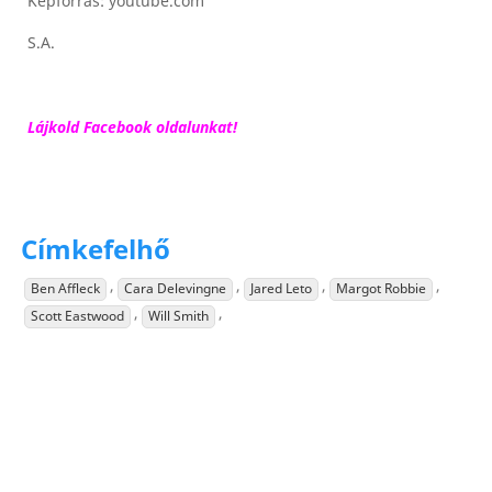
Képforrás: youtube.com
S.A.
Lájkold Facebook oldalunkat!
Címkefelhő
,
,
,
,
Ben Affleck
Cara Delevingne
Jared Leto
Margot Robbie
,
,
Scott Eastwood
Will Smith