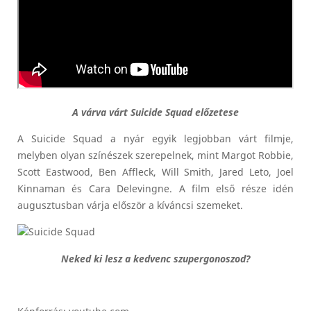
A várva várt Suicide Squad előzetese
A Suicide Squad a nyár egyik legjobban várt filmje,
melyben olyan színészek szerepelnek, mint Margot Robbie,
Scott Eastwood, Ben Affleck, Will Smith, Jared Leto, Joel
Kinnaman és Cara Delevingne. A film első része idén
augusztusban várja először a kíváncsi szemeket.
Neked ki lesz a kedvenc szupergonoszod?