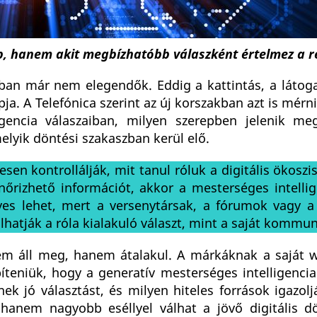
b, hanem akit megbízhatóbb válaszként értelmez a r
n már nem elegendők. Eddig a kattintás, a látoga
ja. A Telefónica szerint az új korszakban azt is mérni
encia válaszaiban, milyen szerepben jelenik meg
elyik döntési szakaszban kerül elő.
en kontrollálják, mit tanul róluk a digitális ökosz
nőrizhető információt, akkor a mesterséges intelli
lyes lehet, mert a versenytársak, a fórumok vagy a
atják a róla kialakuló választ, mint a saját kommun
nem áll meg, hanem átalakul. A márkáknak a saját 
építeniük, hogy a generatív mesterséges intelligenci
ek jó választást, és milyen hiteles források igazolj
hanem nagyobb eséllyel válhat a jövő digitális d