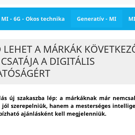
MI - 6G - Okos technika
Generatív - MI
MI
O LEHET A MÁRKÁK KÖVETKEZ
CSATÁJA A DIGITÁLIS
ATÓSÁGÉRT
álás új szakaszba lép: a márkáknak már nemcsa
ell jól szerepelniük, hanem a mesterséges intellig
bízható ajánlásként kell megjelenniük.