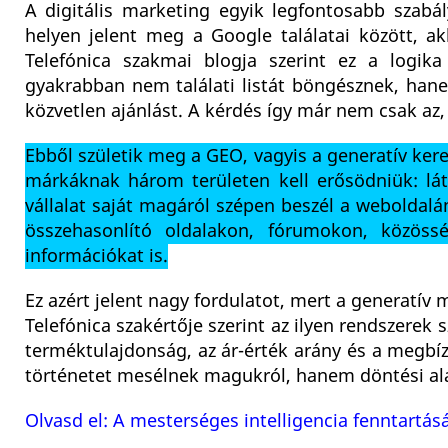
A digitális marketing egyik legfontosabb szabá
helyen jelent meg a Google találatai között, ak
Telefónica szakmai blogja szerint ez a logik
gyakrabban nem találati listát böngésznek, hane
közvetlen ajánlást. A kérdés így már nem csak az, h
Ebből születik meg a GEO, vagyis a generatív ker
márkáknak három területen kell erősödniük: lá
vállalat saját magáról szépen beszél a weboldalá
összehasonlító oldalakon, fórumokon, közössé
információkat is.
Ez azért jelent nagy fordulatot, mert a generatív 
Telefónica szakértője szerint az ilyen rendszerek 
terméktulajdonság, az ár-érték arány és a megbí
történetet mesélnek magukról, hanem döntési al
Olvasd el: A mesterséges intelligencia fenntart