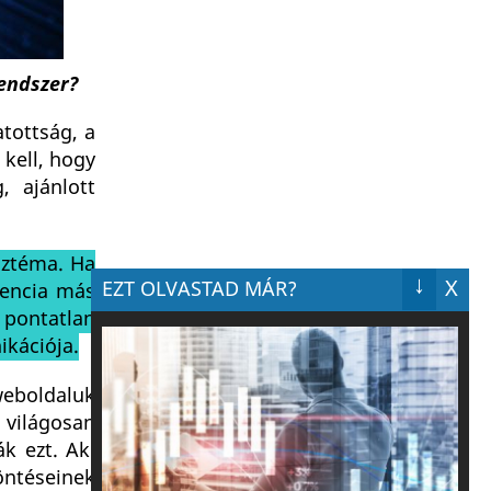
endszer?
tottság, a
 kell, hogy
, ajánlott
isztéma. Ha
↓
X
EZT OLVASTAD MÁR?
gencia más
 pontatlan
ikációja.
weboldaluk
a világosan
ák ezt. Aki
öntéseinek