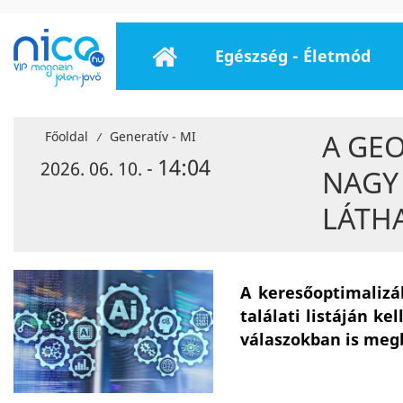
Egészség - Életmód
A GE
Főoldal
Generatív - MI
/
14:04
2026. 06. 10. -
NAGY 
LÁTH
A keresőoptimaliz
találati listáján k
válaszokban is meg