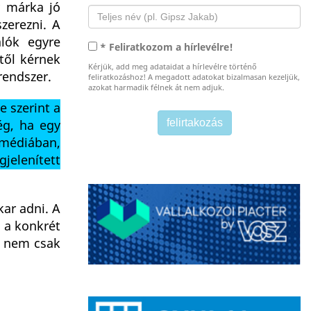
y márka jó
zerezni. A
álók egyre
* Feliratkozom a hírlevélre!
től kérnek
Kérjük, add meg adataidat a hírlevélre történő
rendszer.
feliratkozáshoz! A megadott adatokat bizalmasan kezeljük,
azokat harmadik félnek át nem adjuk.
e szerint a
ég, ha egy
a médiában,
jelenített
kar adni. A
, a konkrét
t nem csak