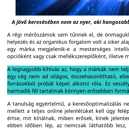
A jövő keresésében nem az nyer, aki hangosab
A régi mérőszámok sem tűnnek el, de önmagukba
helyezés és az organikus forgalom volt a siker alap
egy márka megjelenik-e a mesterséges intellig
opcióként vagy csak mellékszereplőként, illetve m
A legnagyobb kihívás az, hogy a márkák nem teljes
egy cég nem ad világos, összehasonlítható, elle
forrásokból próbál képet alkotni róla. Ez veszé
harmadik fél tartalmak könnyen erősebben formálh
A tanulság egyértelmű, a keresőoptimalizálás 
mellett a teljes online jelenlétüket kell úgy fel
értse, mit kínálnak, miben erősek, kinek jelenten
ebben időben lép, az nemcsak láthatóbb lesz, 