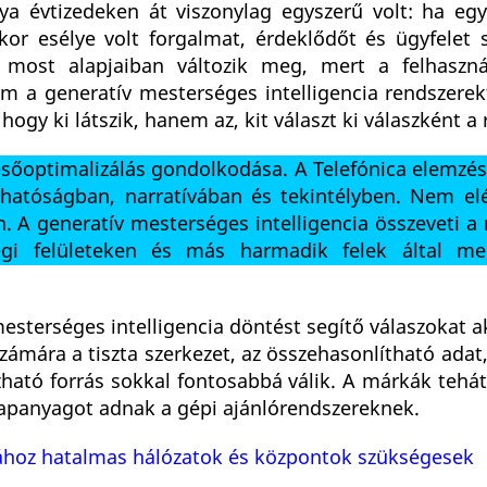
lya évtizedeken át viszonylag egyszerű volt: ha eg
kor esélye volt forgalmat, érdeklődőt és ügyfelet s
a most alapjaiban változik meg, mert a felhaszn
m a generatív mesterséges intelligencia rendszerek
ogy ki látszik, hanem az, kit választ ki válaszként a 
esőoptimalizálás gondolkodása. A Telefónica elemzés
thatóságban, narratívában és tekintélyben. Nem el
n. A generatív mesterséges intelligencia összeveti 
gi felületeken és más harmadik felek által meg
mesterséges intelligencia döntést segítő válaszokat a
számára a tiszta szerkezet, az összehasonlítható adat
zható forrás sokkal fontosabbá válik. A márkák tehá
apanyagot adnak a gépi ajánlórendszereknek.
ásához hatalmas hálózatok és központok szükségesek