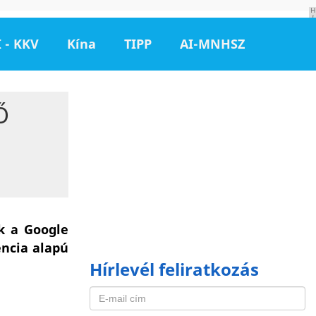
H
I
R
D
 - KKV
Kína
TIPP
AI-MNHSZ
E
T
É
S
Ő
k a Google
encia alapú
Hírlevél feliratkozás