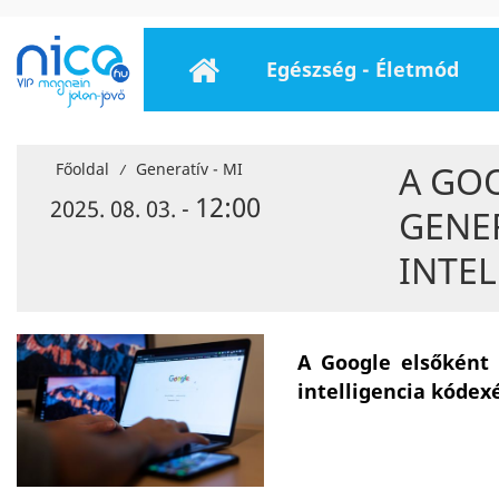
Egészség - Életmód
A GO
Főoldal
Generatív - MI
/
12:00
2025. 08. 03. -
GENE
INTEL
A Google elsőként 
intelligencia kódexé