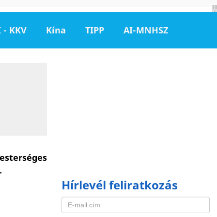
H
I
R
D
 - KKV
Kína
TIPP
AI-MNHSZ
E
T
É
S
esterséges
.
Hírlevél feliratkozás