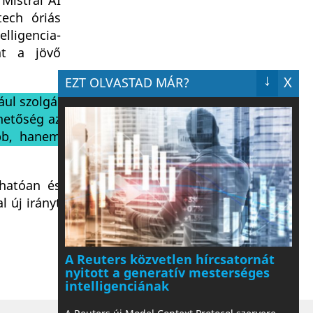
Mistral AI
ech óriás
lligencia-
at a jövő
↓
X
EZT OLVASTAD MÁR?
ául szolgál
hetőség az
abb, hanem
thatóan és
 új irányt
A Reuters közvetlen hírcsatornát
nyitott a generatív mesterséges
intelligenciának