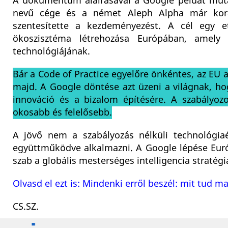
A dokumentum aláírásával a Google példát mutat
nevű cége és a német Aleph Alpha már korá
szentesítette a kezdeményezést. A cél egy eti
ökoszisztéma létrehozása E
urópában, amely
technológiájának.
Bár a Code of Practice egyelőre önkéntes, az EU a
majd. A Google döntése azt üzeni a világnak, ho
innováció és a bizalom építésére. A szabályoz
okosabb és felelősebb.
A jövő nem a szabályozás nélküli technológiaé
együttműködve alkalmazni. A Google lépése Eur
szab a globális mesterséges intelligencia stratég
Olvasd el ezt is: Mindenki erről beszél: mit tud m
CS.SZ
.