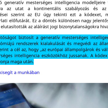
ó generatív mesterséges intelligencia modelljeire
va az utat a kontinentális szabályozás és az 
sülései szerint az EU úgy tekinti ezt a kódexet, 
lati előfutárát. Ez a döntés különösen nagy jelentő
elutasították az aláírást jogi bizonytalanságokra hiv
atóságot biztosít a generatív mesterséges intellige
nómiájú rendszerek kialakulását és megvédi az áll
zerint a cél az, hogy „az európai állampolgárok és vá
séges intelligencia eszközökhöz jussanak. A kódex
vonja maga után.
I kisegít a munkában