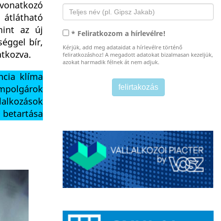
 vonatkozó
átlátható
mint az új
* Feliratkozom a hírlevélre!
séggel bír,
Kérjük, add meg adataidat a hírlevélre történő
atkozva.
feliratkozáshoz! A megadott adatokat bizalmasan kezeljük,
azokat harmadik félnek át nem adjuk.
ncia klíma
ampolgárok
llalkozások
 betartása