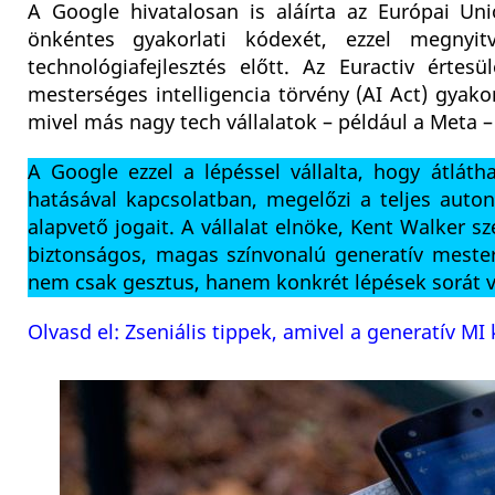
A Google hivatalosan is aláírta az Európai Uni
önkéntes gyakorlati kódexét, ezzel megnyit
technológiafejlesztés előtt. Az Euractiv érte
mesterséges intelligencia törvény (AI Act) gyakor
mivel más nagy tech vállalatok – például a Meta – 
A Google ezzel a lépéssel vállalta, hogy átláth
hatásával kapcsolatban, megelőzi a teljes auto
alapvető jogait. A vállalat elnöke, Kent Walker s
biztonságos, magas színvonalú generatív mester
nem csak gesztus, hanem konkrét lépések sorát 
Olvasd el: Zseniális tippek, amivel a generatív M