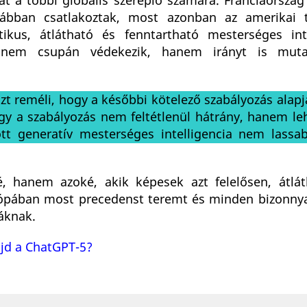
 a többi globális szereplő számára. Franciaország 
bban csatlakoztak, most azonban az amerikai t
kus, átlátható és fenntartható mesterséges inte
 nem csupán védekezik, hanem irányt is mut
zt reméli, hogy a későbbi kötelező szabályozás alapj
gy a szabályozás nem feltétlenül hátrány, hanem le
ott generatív mesterséges intelligencia nem lass
, hanem azoké, akik képesek azt felelősen, átlá
ópában most precedenst teremt és minden bizonnyal
iáknak.
ajd a ChatGPT-5?