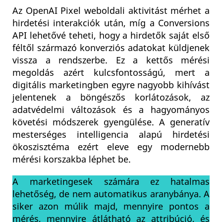
Az OpenAI Pixel weboldali aktivitást mérhet a
hirdetési interakciók után, míg a Conversions
API lehetővé teheti, hogy a hirdetők saját első
féltől származó konverziós adatokat küldjenek
vissza a rendszerbe. Ez a kettős mérési
megoldás azért kulcsfontosságú, mert a
digitális marketingben egyre nagyobb kihívást
jelentenek a böngészős korlátozások, az
adatvédelmi változások és a hagyományos
követési módszerek gyengülése. A generatív
mesterséges intelligencia alapú hirdetési
ökoszisztéma ezért eleve egy modernebb
mérési korszakba léphet be.
A marketingesek számára ez hatalmas
lehetőség, de nem automatikus aranybánya. A
siker azon múlik majd, mennyire pontos a
mérés, mennyire átlátható az attribúció, és