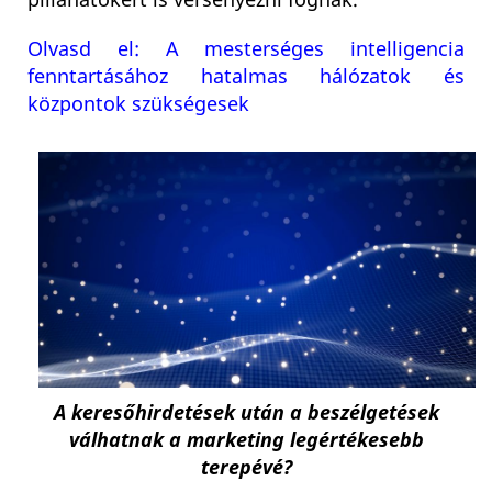
pillanatokért is versenyezni fognak.
Olvasd el: A mesterséges intelligencia
fenntartásához hatalmas hálózatok és
központok szükségesek
A keresőhirdetések után a beszélgetések
válhatnak a marketing legértékesebb
terepévé?