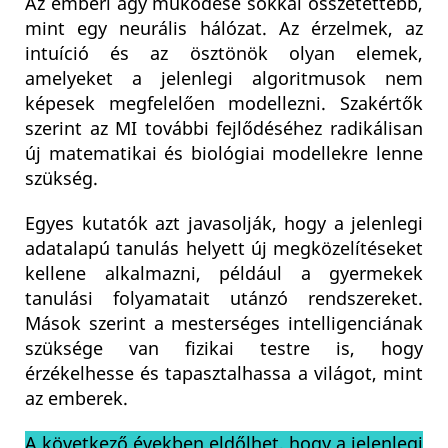
Az emberi agy működése sokkal összetettebb,
mint egy neurális hálózat. Az érzelmek, az
intuíció és az ösztönök olyan elemek,
amelyeket a jelenlegi algoritmusok nem
képesek megfelelően modellezni. Szakértők
szerint az MI további fejlődéséhez radikálisan
új matematikai és biológiai modellekre lenne
szükség.
Egyes kutatók azt javasolják, hogy a jelenlegi
adatalapú tanulás helyett új megközelítéseket
kellene alkalmazni, például a gyermekek
tanulási folyamatait utánzó rendszereket.
Mások szerint a mesterséges intelligenciának
szüksége van fizikai testre is, hogy
érzékelhesse és tapasztalhassa a világot, mint
az emberek.
A következő években eldőlhet, hogy a jelenlegi