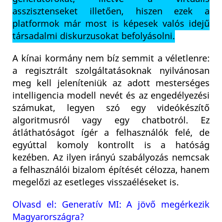
asszisztenseket illetően, hiszen ezek a
platformok már most is képesek valós idejű
társadalmi diskurzusokat befolyásolni.
A kínai kormány nem bíz semmit a véletlenre:
a regisztrált szolgáltatásoknak nyilvánosan
meg kell jeleníteniük az adott mesterséges
intelligencia modell nevét és az engedélyezési
számukat, legyen szó egy videókészítő
algoritmusról vagy egy chatbotról. Ez
átláthatóságot ígér a felhasználók felé, de
egyúttal komoly kontrollt is a hatóság
kezében. Az ilyen irányú szabályozás nemcsak
a felhasználói bizalom építését célozza, hanem
megelőzi az esetleges visszaéléseket is.
Olvasd el: Generatív MI: A jövő megérkezik
Magyarországra?