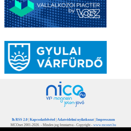
RSS 2.0
|
Kapcsolatfelvétel
|
Adatvédelmi nyilatkozat
|
Impresszum
MCOnet 2001-2026. - Minden jog fenntartva - Copyright -
www.mconet.hu