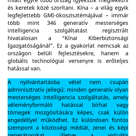
miatt egyre több ország igyekszik megfékezni
és keretek közé szorítani. Kína – a világ egyik
legfejlettebb GMI-ökoszisztémájával – immár
több mint 346 generatív mesterséges
intelligencia szolgáltatást regisztrált
hivatalosan a “Kínai Kiberbiztonsági
Igazgatóságánál”. Ez a gyakorlat nemcsak az
országon belüli fejlesztésekre, hanem a
globális technológiai versenyre is erőteljes
hatással van.
A nyilvántartásba vétel nem csupán
adminisztratív jellegű: minden generatív olyan
mesterséges intelligencia szolgáltatás, amely
véleményformáló hatással bírhat vagy
tömegek mozgósítására képes, csak külön
engedéllyel működhet. Ez különösen fontos
szempont a közösségi médiát, zenei és képi
generátorokat, illetve a virtuális