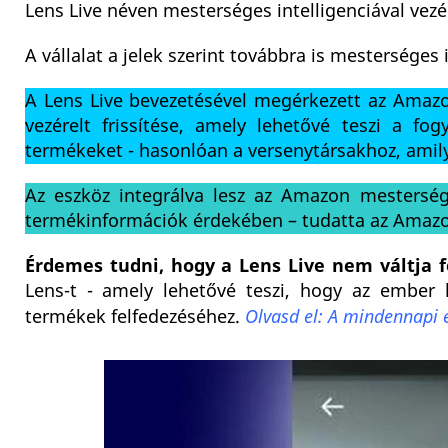
Lens Live néven mesterséges intelligenciával vezér
A vállalat a jelek szerint továbbra is mesterséges 
A Lens Live bevezetésével megérkezett az Amazon
vezérelt frissítése, amely lehetővé teszi a fo
termékeket - hasonlóan a versenytársakhoz, amily
Az eszköz integrálva lesz az Amazon mestersége
termékinformációk érdekében – tudatta az Amaz
Érdemes tudni, hogy a Lens Live nem váltja 
Lens-t - amely lehetővé teszi, hogy az ember 
termékek felfedezéséhez.
Olvasd el: A mindennapi 