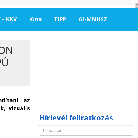
H
I
R
D
 - KKV
Kína
TIPP
AI-MNHSZ
E
T
É
S
ZON
PÚ
ndítani az
, vizuális
Hírlevél feliratkozás