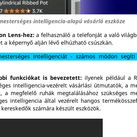
esterséges intelligencia-alapú vásárló eszköze
on Lens-hez:
a felhasználó a telefonját a való világ
t a képernyő alján lévő elhúzható csúszkán.
esterséges intelligenciát - számos módon segíti
bi funkciókat is bevezetett:
ilyenek például a 
éges intelligencia-vezérelt vásárlási útmutatók, a 
sek, a megfelelő ruhák megtalálásához szükséges m
ges intelligencia által vezérelt hangos termékössze
 a kereskedők számára készült eszközök.