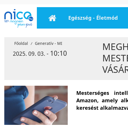
Egészség - Életmód
MEGH
Főoldal
Generatív - MI
/
10:10
2025. 09. 03. -
MEST
VÁSÁ
Mesterséges intell
Amazon, amely alka
keresést alkalmazv