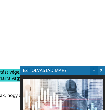
↓
X
EZT OLVASTAD MÁR?
ítást végez
anarra vagy
ak, hogy a