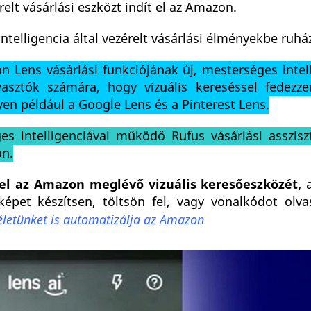
elt vásárlási eszközt indít el az Amazon.
intelligencia által vezérelt vásárlási élményekbe ruhá
 Lens vásárlási funkciójának új, mesterséges intell
gyasztók számára, hogy vizuális kereséssel fedezze
en például a Google Lens és a Pinterest Lens.
s intelligenciával működő Rufus vásárlási asszisz
on.
fel az Amazon meglévő vizuális keresőeszközét,
a
képet készítsen, töltsön fel, vagy vonalkódot olv
életünket is automatizálja az Amazon