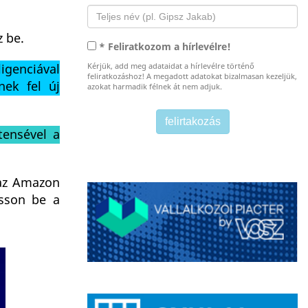
z be.
* Feliratkozom a hírlevélre!
igenciával
Kérjük, add meg adataidat a hírlevélre történő
feliratkozáshoz! A megadott adatokat bizalmasan kezeljük,
nek fel új
azokat harmadik félnek át nem adjuk.
tensével a
z Amazon
asson be a