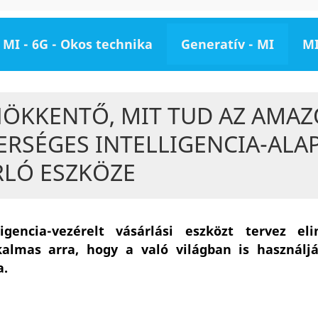
MI - 6G - Okos technika
Generatív - MI
MI
ÖKKENTŐ, MIT TUD AZ AMA
ERSÉGES INTELLIGENCIA-ALA
RLÓ ESZKÖZE
igencia-vezérelt vásárlási eszközt tervez eli
lmas arra, hogy a való világban is használják
a.