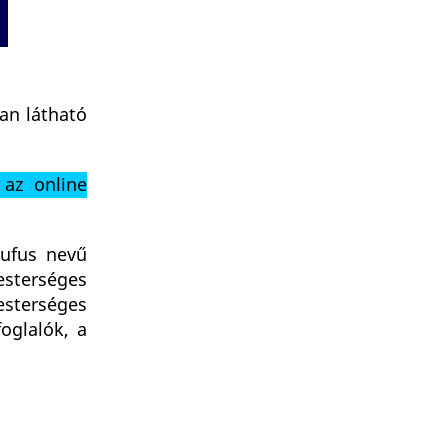
ban látható
 az online
Rufus nevű
mesterséges
esterséges
foglalók, a