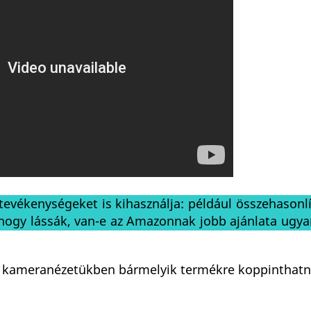
tevékenységeket is kihasználja: például összehasonl
, hogy lássák, van-e az Amazonnak jobb ajánlata ugy
k a kameranézetükben bármelyik termékre koppinthatn