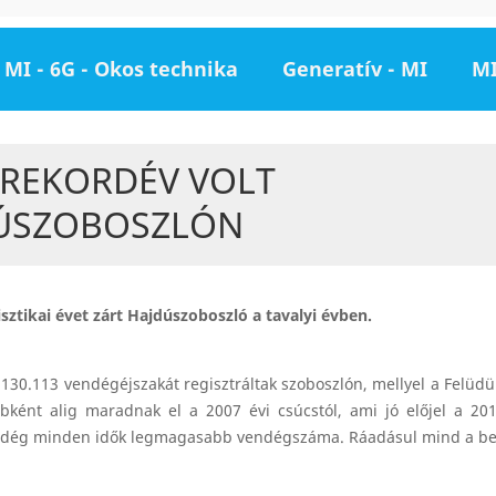
MI - 6G - Okos technika
Generatív - MI
MI
 REKORDÉV VOLT
ÚSZOBOSZLÓN
sztikai évet zárt Hajdúszoboszló a tavalyi évben.
.130.113 vendégéjszakát regisztráltak szoboszlón, mellyel a Felüdü
bként alig maradnak el a 2007 évi csúcstól, ami jó előjel a 201
endég minden idők legmagasabb vendégszáma. Ráadásul mind a bel