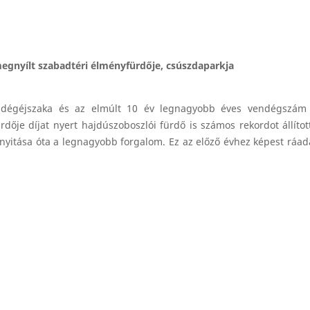
egnyílt szabadtéri élményfürdője, csúszdaparkja
ndégéjszaka és az elmúlt 10 év legnagyobb éves vendégszám
ője díjat nyert hajdúszoboszlói fürdő is számos rekordot állított
nyitása óta a legnagyobb forgalom. Ez az előző évhez képest ráadá