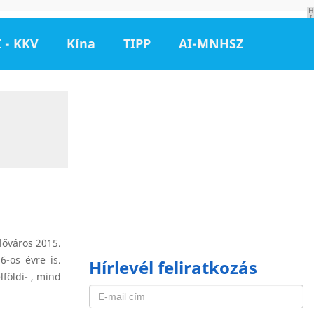
H
I
R
D
 - KKV
Kína
TIPP
AI-MNHSZ
E
T
É
S
lőváros 2015.
6-os évre is.
Hírlevél feliratkozás
földi- , mind