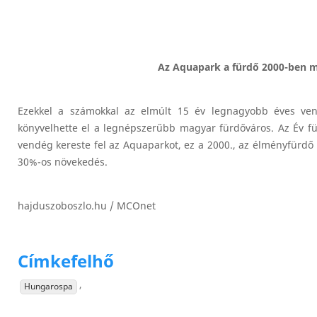
Az Aquapark a fürdő 2000-ben m
Ezekkel a számokkal az elmúlt 15 év legnagyobb éves ve
könyvelhette el a legnépszerűbb magyar fürdőváros. Az Év fürd
vendég kereste fel az Aquaparkot, ez a 2000., az élményfürdő 
30%-os növekedés.
hajduszoboszlo.hu / MCOnet
Címkefelhő
,
Hungarospa