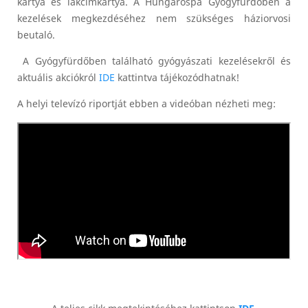
kártya és lakcímkártya. A Hungarospa Gyógyfürdőben a
kezelések megkezdéséhez nem szükséges háziorvosi
beutaló.
A Gyógyfürdőben található gyógyászati kezelésekről és
aktuális akciókról
IDE
kattintva tájékozódhatnak!
A helyi televízó riportját ebben a videóban nézheti meg: