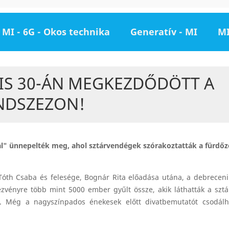
MI - 6G - Okos technika
Generatív - MI
MI
LIS 30-ÁN MEGKEZDŐDÖTT A
NDSZEZON!
l" ünnepelték meg, ahol sztárvendégek szórakoztatták a fürdő
-Tóth Csaba és felesége, Bognár Rita előadása utána, a debrece
ezvényre több mint 5000 ember gyűlt össze, akik láthatták a szt
bit. Még a nagyszínpados énekesek előtt divatbemutatót csodál