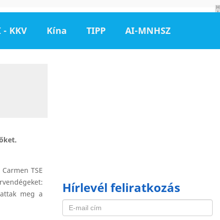
H
I
R
D
 - KKV
Kína
TIPP
AI-MNHSZ
E
T
É
S
zőket.
ni Carmen TSE
árvendégeket:
Hírlevél feliratkozás
hattak meg a