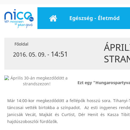
Egészség - Életmód
ÁPRI
Főoldal
14:51
2016. 05. 09. -
STRA
Ezt egy "Hungarospartyva
Már 14:00-kor megkezdődött a fellépők hosszú sora. Tihanyi
táncosai vették birtokba a színpadot. Az esti ingyenes rend
Janicsák Vecát, Majkát és Curtist, Dér Henit és Kasza Ti
hajdúszoboszlói fürdőzők.