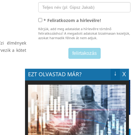
* Feliratkozom a hírlevélre!
Kérjük, add meg adataidat a hírlevélre történő
feliratkozáshoz! A megadott adatokat bizalmasan kezeljük,
azokat harmadik félnek át nem adjuk.
zi élmények
vezik a kötet
↓
X
EZT OLVASTAD MÁR?