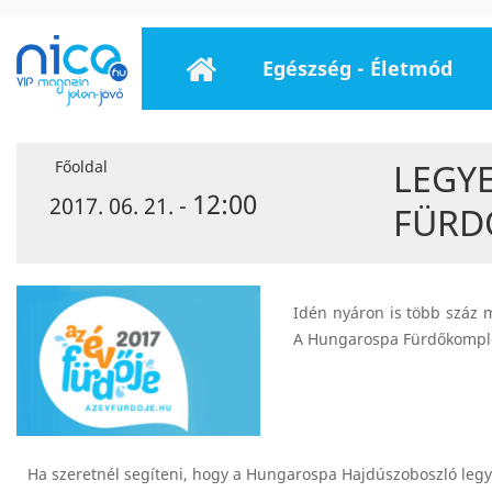
Egészség - Életmód
LEGY
Főoldal
12:00
2017. 06. 21. -
FÜRD
Idén nyáron is több száz 
A Hungarospa Fürdőkomple
Ha szeretnél segíteni, hogy a Hungarospa Hajdúszoboszló legye