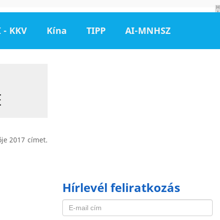
H
I
R
D
 - KKV
Kína
TIPP
AI-MNHSZ
E
T
É
S
E
je 2017 címet.
Hírlevél feliratkozás