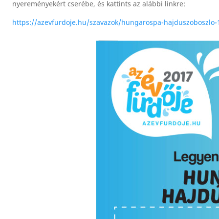
nyereményekért cserébe, és kattints az alábbi linkre:
https://azevfurdoje.hu/szavazok/hungarospa-hajduszoboszlo-