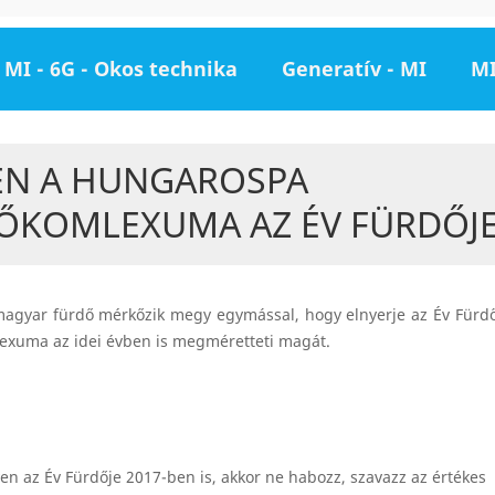
MI - 6G - Okos technika
Generatív - MI
MI
EN A HUNGAROSPA
ŐKOMLEXUMA AZ ÉV FÜRDŐJ
magyar fürdő mérkőzik megy egymással, hogy elnyerje az Év Fürdő
xuma az idei évben is megméretteti magát.
n az Év Fürdője 2017-ben is, akkor ne habozz, szavazz az értékes