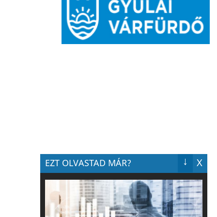
↓
X
EZT OLVASTAD MÁR?