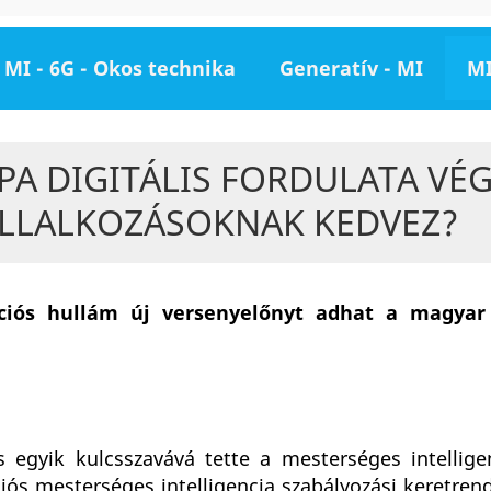
MI - 6G - Okos technika
Generatív - MI
MI
A DIGITÁLIS FORDULATA VÉG
ÁLLALKOZÁSOKNAK KEDVEZ?
zációs hullám új versenyelőnyt adhat a magyar
s egyik kulcsszavává tette a mesterséges intellige
ós mesterséges intelligencia szabályozási keretrend