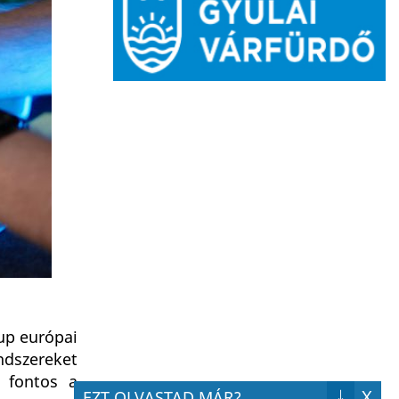
oup európai
ndszereket
 fontos a
↓
X
EZT OLVASTAD MÁR?