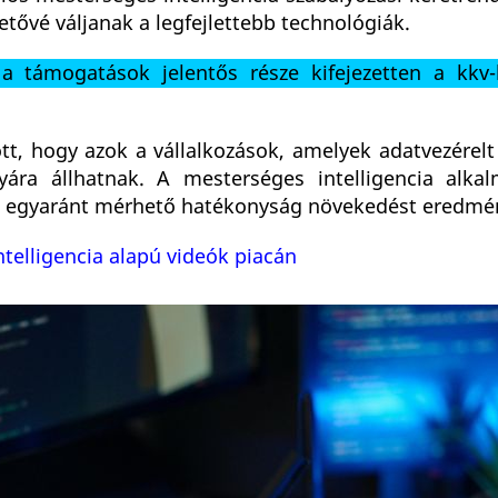
etővé váljanak a legfejlettebb technológiák.
a támogatások jelentős része kifejezetten a kkv-k
t, hogy azok a vállalkozások, amelyek adatvezérel
ára állhatnak. A mesterséges intelligencia alka
ban egyaránt mérhető hatékonyság növekedést eredmé
telligencia alapú videók piacán