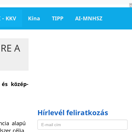
H
I
R
D
 - KKV
Kína
TIPP
AI-MNHSZ
E
T
É
S
RE A
 és közép-
Hírlevél feliratkozás
ncia alapú
szer célja,