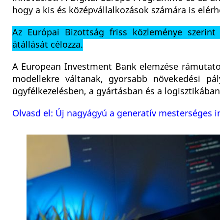
hogy a kis és középvállalkozások számára is elérh
Az Európai Bizottság friss közleménye szerint 
átállását célozza.
A European Investment Bank elemzése rámutatot
modellekre váltanak, gyorsabb növekedési pály
ügyfélkezelésben, a gyártásban és a logisztiká
Olvasd el: Új nagyágyú a generatív mesterséges in