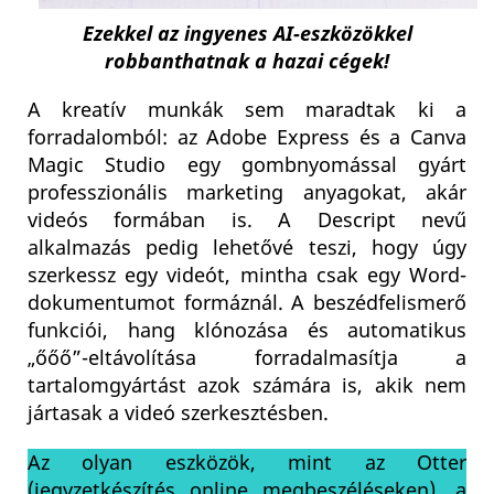
Ezekkel az ingyenes AI-eszközökkel
robbanthatnak a hazai cégek!
A kreatív munkák sem maradtak ki a
forradalomból: az Adobe Express és a Canva
Magic Studio egy gombnyomással gyárt
professzionális marketing anyagokat, akár
videós formában is. A Descript nevű
alkalmazás pedig lehetővé teszi, hogy úgy
szerkessz egy videót, mintha csak egy Word-
dokumentumot formáznál. A beszédfelismerő
funkciói, hang klónozása és automatikus
„őőő”-eltávolítása forradalmasítja a
tartalomgyártást azok számára is, akik nem
jártasak a videó szerkesztésben.
Az olyan eszközök, mint az Otter
(jegyzetkészítés online megbeszéléseken), a