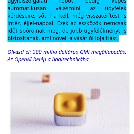
ügyfélszolgálati robot pedig képes
automatikusan válaszolni az ügyfelek
kérdéseire, sőt, ha kell, még visszatérítést is
intéz, éjjel-nappal. Ezek az eszközök nemcsak
időt spórolnak meg, de jobb ügyfélélményt is
biztosítanak, ami növeli a vásárlói lojalitást.
Olvasd el: 200 millió dolláros GMI megállapodás:
Az OpenAI belép a haditechnikába