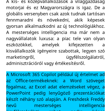
A kis- és középvállalkozások a világgazdaság
motorjai és ez Magyarországra is igaz. De a
globális versenyben csak azok tudnak tartósan
fennmaradni és növekedni, akik képesek
gyorsan alkalmazkodni az új technológiákhoz.
A mesterséges intelligencia ma már nem a
nagyvállalatok luxusa: a piac tele van olyan
eszközökkel, amelyek kifejezetten a
kisvállalkozók igényeire szabottak, legyen szó
marketingről, ügyfélszolgálatról,
adminisztrációról vagy értékesítésről.
A Microsoft 365 Copilot például új értelmet ad
az Office-termékeknek: a Word szöveget
fogalmaz, az Excel adat elemzéseket végez, a
PowerPoint pedig lenyűgöző prezentációkat
készít néhány szó alapján. A Freshdesk Freddy
nevű mesterséges intelligencia