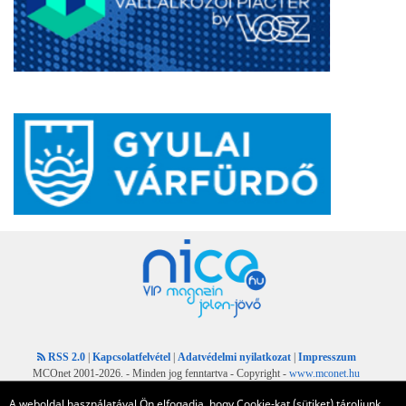
RSS 2.0
|
Kapcsolatfelvétel
|
Adatvédelmi nyilatkozat
|
Impresszum
MCOnet 2001-2026. - Minden jog fenntartva - Copyright -
www.mconet.hu
A weboldal használatával Ön elfogadja, hogy Cookie-kat (sütiket) tároljunk