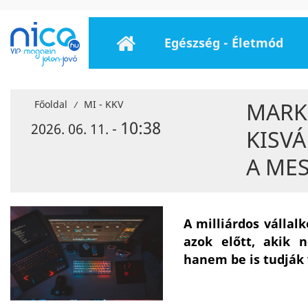
Egészség - Életmód
MARK
Főoldal
MI - KKV
/
10:38
2026. 06. 11. -
KISV
A MES
A milliárdos vállal
azok előtt, akik 
hanem be is tudják