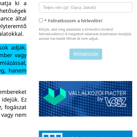
hatja ki a
ehetőségek
ance által
* Feliratkozom a hírlevélre!
elyteremtő
Kérjük, add meg adataidat a hírlevélre történő
alatokkal.
feliratkozáshoz! A megadott adatokat bizalmasan kezeljük,
azokat harmadik félnek át nem adjuk.
sok adják.
ember vagy
ámlázással,
ség, hanem
 embereket
idejük. Ez
, fogászat
l vagy nem