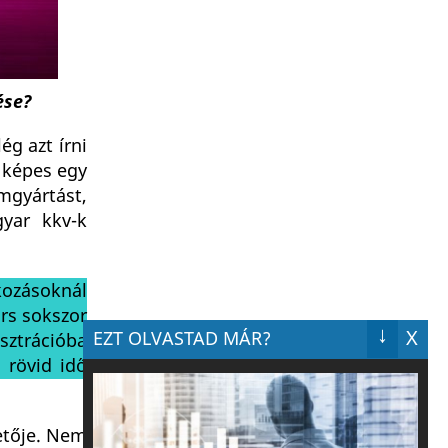
ése?
g azt írni
i képes egy
omgyártást,
gyar kkv-k
kozásoknál
árs sokszor
↓
X
EZT OLVASTAD MÁR?
sztrációba
 rövid idő
etője. Nem