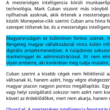
A mesterséges intelligencia körüli munkaerőpi
technológia. Mark Cuban viszont más irányból k
nyílhatnak azoknak, akik értenek a mesterséges 
közölt Moneywise-cikk szerint Cuban arra hívta 
szerepet töltenek be, és a mesterséges intelligen
Magyarországon ez különösen fontos üzenet, me
Rengeteg magyar vállalkozásnál nincs külön inf
digitális projektmenedzser. A tulajdonos sokszor 
marketinggel és adminisztrációval. Itt nem el
olyan emberre, aki konkrétan meg tudja mutatni,
Cuban szerint a kisebb cégek nem feltétlenül a
váltsanak ki, hanem azért, hogy végre elvégezze
magyar piacon nagyon pontos megállapítás. Egy 
vagy helyi szolgáltató sokszor nem azért nem 
követi az érdeklődőket, mert nem akarja, hanem m
Olvasd el: A mesterséges intelligencia fenntart