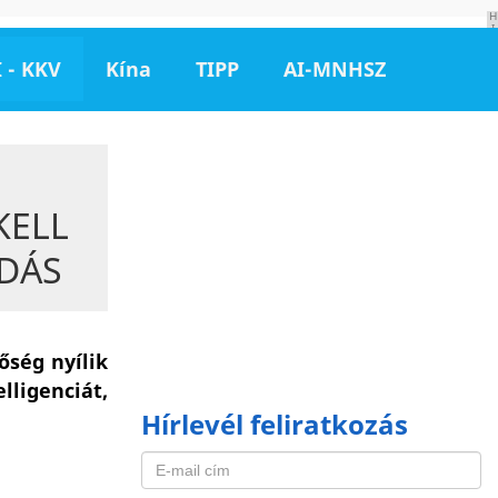
H
I
R
D
 - KKV
Kína
TIPP
AI-MNHSZ
E
T
É
S
KELL
UDÁS
őség nyílik
ligenciát,
Hírlevél feliratkozás