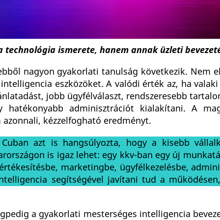
 technológia ismerete, hanem annak üzleti bevezet
ől nagyon gyakorlati tanulság következik. Nem elé
intelligencia eszközöket. A valódi érték az, ha valak
jánlatadást, jobb ügyfélválaszt, rendszeresebb tartal
y hatékonyabb adminisztrációt kialakítani. A ma
 azonnali, kézzelfogható eredményt.
t Cuban azt is hangsúlyozta, hogy a kisebb vállal
arországon is igaz lehet: egy kkv-ban egy új munkat
értékesítésbe, marketingbe, ügyfélkezelésbe, admini
ntelligencia segítségével javítani tud a működésen,
gpedig a gyakorlati mesterséges intelligencia bevez