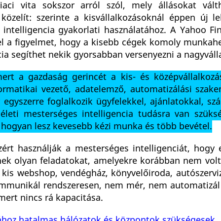
aci vita sokszor arról szól, mely állásokat vált
özelít: szerinte a kisvállalkozásoknál éppen új l
intelligencia gyakorlati használatához. A Yahoo Fin
fel a figyelmet, hogy a kisebb cégek komoly munkah
cia segíthet nekik gyorsabban versenyezni a nagyváll
rt a gazdaság gerincét a kis- és középvállalkozá
ormatikai vezető, adatelemző, automatizálási szak
egyszerre foglalkozik ügyfelekkel, ajánlatokkal, sz
méleti mesterséges intelligencia tudásra van szük
 hogyan lesz kevesebb kézi munka és több bevétel.
zért használják a mesterséges intelligenciát, hogy
nek olyan feladatokat, amelyekre korábban nem volt 
kis webshop, vendégház, könyvelőiroda, autószerviz
kommunikál rendszeresen, nem mér, nem automatizá
ert nincs rá kapacitása.
ásához hatalmas hálózatok és központok szükségesek