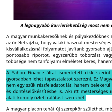
A legnagyobb karrierlehetőség most nem a
A magyar munkakeresőknek és pályakezdőknek ebb
az önéletrajzba, hogy valaki használ mesterséges 
kisvállalkozásnál folyamatot javítani: gyorsabb a
pontosabb riportot, egyszerűbb toborzást vag
többsége nem tanfolyami elméletet keres, hanem
A Yahoo Finance által ismertetett cikk szerin
gyorsabban lehet tapasztalatot szerezni. Ez Magy
nem egy szűk részfeladatot lát, hanem belekerül 
és döntéselőkészítésbe is. Aki itt mesterséges i
alatt komoly üzleti rálátást szerezhet.
A magyar piacon tehát új szerepkör születhet, mé