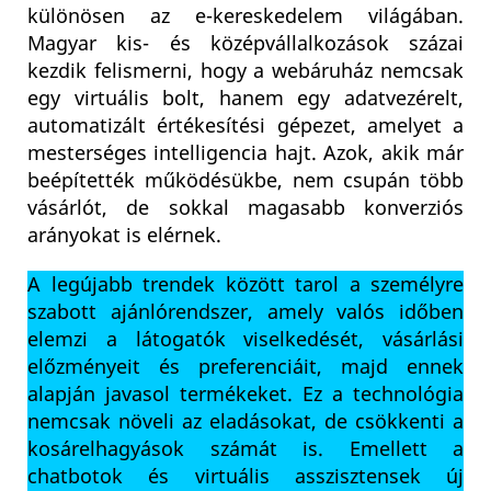
különösen az e-kereskedelem világában.
Magyar kis- és középvállalkozások százai
kezdik felismerni, hogy a webáruház nemcsak
egy virtuális bolt, hanem egy adatvezérelt,
automatizált értékesítési gépezet, amelyet a
mesterséges intelligencia hajt. Azok, akik már
beépítették működésükbe, nem csupán több
vásárlót, de sokkal magasabb konverziós
arányokat is elérnek.
A legújabb trendek között tarol a személyre
szabott ajánlórendszer, amely valós időben
elemzi a látogatók viselkedését, vásárlási
előzményeit és preferenciáit, majd ennek
alapján javasol termékeket. Ez a technológia
nemcsak növeli az eladásokat, de csökkenti a
kosárelhagyások számát is. Emellett a
chatbotok és virtuális asszisztensek új