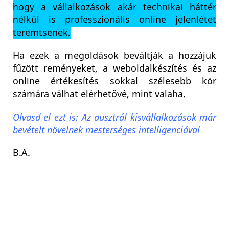
hogy a vállalkozások akár technikai háttér
nélkül is professzionális online jelenlétet
teremtsenek.
Ha ezek a megoldások beváltják a hozzájuk
fűzött reményeket, a weboldalkészítés és az
online értékesítés sokkal szélesebb kör
számára válhat elérhetővé, mint valaha.
Olvasd el ezt is: Az ausztrál kisvállalkozások már
bevételt növelnek mesterséges intelligenciával
B.A.