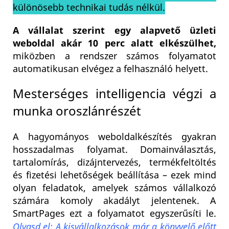
különösebb technikai tudás nélkül.
A vállalat szerint egy alapvető üzleti
weboldal akár 10 perc alatt elkészülhet,
miközben a rendszer számos folyamatot
automatikusan elvégez a felhasználó helyett.
Mesterséges intelligencia végzi a
munka oroszlánrészét
A hagyományos weboldalkészítés gyakran
hosszadalmas folyamat. Domainválasztás,
tartalomírás, dizájntervezés, termékfeltöltés
és fizetési lehetőségek beállítása – ezek mind
olyan feladatok, amelyek számos vállalkozó
számára komoly akadályt jelentenek.
A
SmartPages ezt a folyamatot egyszerűsíti le.
Olvasd el: A kisvállalkozások már a könyvelő előtt