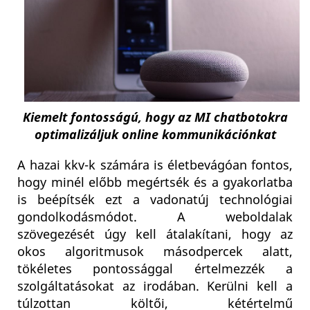
Kiemelt fontosságú, hogy az MI chatbotokra
optimalizáljuk online kommunikációnkat
A hazai kkv-k számára is életbevágóan fontos,
hogy minél előbb megértsék és a gyakorlatba
is beépítsék ezt a vadonatúj technológiai
gondolkodásmódot. A weboldalak
szövegezését úgy kell átalakítani, hogy az
okos algoritmusok másodpercek alatt,
tökéletes pontossággal értelmezzék a
szolgáltatásokat az irodában. Kerülni kell a
túlzottan költői, kétértelmű