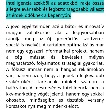
intelligencia ezekből az adatokból rakja össze
a legrelevánsabb és legbiztonságosabb választ
az érdeklődőknek a képernyőn.
A jövő egyértelműen azé a bátor és innovatív
magyar vállalkozóé, aki a leggyorsabban
tanulja meg az új generációs szoftverek
speciális nyelvét. A tartalom optimalizálás már
nem egy egyszeri informatikai projekt, hanem
a cég imázsát és bevételeit mélyen
meghatározó, folyamatos stratégiai gyakorlat.
A fókusz immár nem a hangos reklámokon
van, hanem azon, hogy a gépek a legkiválóbb
szakértőként tartsanak minket számon a
hálózaton. A mesterséges intelligencia nem a
kkv-marketing végét jelenti, hanem egy sokkal
okosabb, minőségibb és tisztább verseny
korszakot nyit meg mindenki előtt.