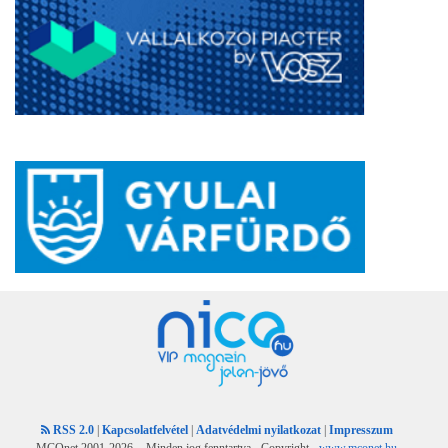
RSS 2.0
|
Kapcsolatfelvétel
|
Adatvédelmi nyilatkozat
|
Impresszum