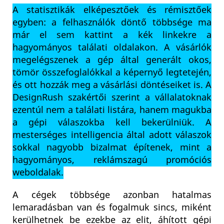
A statisztikák elképesztőek és rémisztőek
egyben: a felhasználók döntő többsége ma
már el sem kattint a kék linkekre a
hagyományos találati oldalakon. A vásárlók
megelégszenek a gép által generált okos,
tömör összefoglalókkal a képernyő legtetején,
és ott hozzák meg a vásárlási döntéseiket is. A
DesignRush szakértői szerint a vállalatoknak
ezentúl nem a találati listára, hanem magukba
a gépi válaszokba kell bekerülniük. A
mesterséges intelligencia által adott válaszok
sokkal nagyobb bizalmat építenek, mint a
hagyományos, reklámszagú promóciós
weboldalak.
A cégek többsége azonban hatalmas
lemaradásban van és fogalmuk sincs, miként
kerülhetnek be ezekbe az elit, áhított gépi